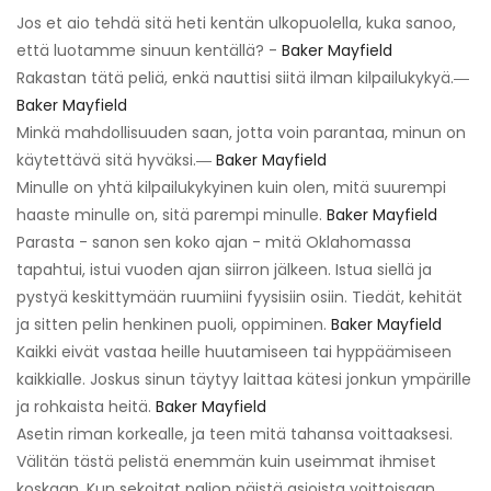
Jos et aio tehdä sitä heti kentän ulkopuolella, kuka sanoo,
että luotamme sinuun kentällä? -
Baker Mayfield
Rakastan tätä peliä, enkä nauttisi siitä ilman kilpailukykyä.―
Baker Mayfield
Minkä mahdollisuuden saan, jotta voin parantaa, minun on
käytettävä sitä hyväksi.―
Baker Mayfield
Minulle on yhtä kilpailukykyinen kuin olen, mitä suurempi
haaste minulle on, sitä parempi minulle.
Baker Mayfield
Parasta - sanon sen koko ajan - mitä Oklahomassa
tapahtui, istui vuoden ajan siirron jälkeen. Istua siellä ja
pystyä keskittymään ruumiini fyysisiin osiin. Tiedät, kehität
ja sitten pelin henkinen puoli, oppiminen.
Baker Mayfield
Kaikki eivät vastaa heille huutamiseen tai hyppäämiseen
kaikkialle. Joskus sinun täytyy laittaa kätesi jonkun ympärille
ja rohkaista heitä.
Baker Mayfield
Asetin riman korkealle, ja teen mitä tahansa voittaaksesi.
Välitän tästä pelistä enemmän kuin useimmat ihmiset
koskaan. Kun sekoitat paljon näistä asioista voittoisaan