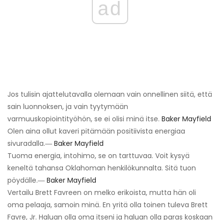
ad
Jos tulisin ajattelutavalla olemaan vain onnellinen siitä, että
sain luonnoksen, ja vain tyytymään
varmuuskopiointityöhön, se ei olisi minä itse.
Baker Mayfield
Olen aina ollut kaveri pitämään positiivista energiaa
sivuradalla.―
Baker Mayfield
Tuoma energia, intohimo, se on tarttuvaa. Voit kysyä
keneltä tahansa Oklahoman henkilökunnalta. Sitä tuon
pöydälle.―
Baker Mayfield
Vertailu Brett Favreen on melko erikoista, mutta hän oli
oma pelaaja, samoin minä. En yritä olla toinen tuleva Brett
Favre, Jr. Haluan olla oma itseni ja haluan olla paras koskaan