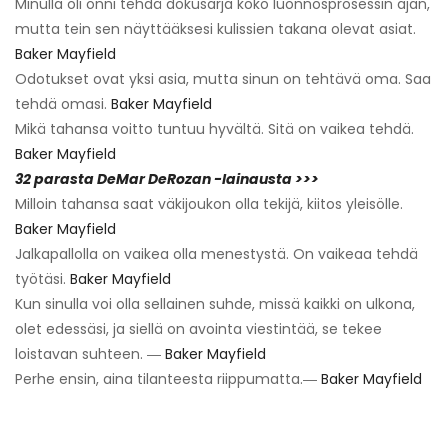
Minulla oli onni tehdä dokusarja koko luonnosprosessin ajan,
mutta tein sen näyttääksesi kulissien takana olevat asiat.
Baker Mayfield
Odotukset ovat yksi asia, mutta sinun on tehtävä oma. Saa
tehdä omasi.
Baker Mayfield
Mikä tahansa voitto tuntuu hyvältä. Sitä on vaikea tehdä.
Baker Mayfield
32 parasta DeMar DeRozan -lainausta >>>
Milloin tahansa saat väkijoukon olla tekijä, kiitos yleisölle.
Baker Mayfield
Jalkapallolla on vaikea olla menestystä. On vaikeaa tehdä
työtäsi.
Baker Mayfield
Kun sinulla voi olla sellainen suhde, missä kaikki on ulkona,
olet edessäsi, ja siellä on avointa viestintää, se tekee
loistavan suhteen. ―
Baker Mayfield
Perhe ensin, aina tilanteesta riippumatta.―
Baker Mayfield