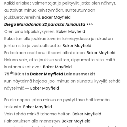
Kaikki erilaiset valmentajat ja pelityylit, jotka olen nähnyt,
auttoivat minua kehittymään, suhteutumaan
joukkuetovereihini.
Baker Mayfield
Diego Maradonan 32 parasta lainausta >>>
Olen aina kilpailukykyinen.
Baker Mayfield
Rakastan olla joukkuetoverini läheisyydessä ja rakastan
johtamista ja vastuullisuutta.
Baker Mayfield
En koskaan asettanut itseäni äitini eteen.
Baker Mayfield
Haluan vain, että joukkue voittaa, riippumatta siitä, mitä
kustannukset ovat.
Baker Mayfield
th
75
100: sta
Baker Mayfield
Lainausmerkit
Kun näytelmä hajoaa, joo, minua on siunattu kyvyllä tehdä
näytelmiä.―
Baker Mayfield
En ole nopea, joten minun on pystyttävä heittämään
taskusta.
Baker Mayfield
Voin tehdä minkä tahansa heiton.
Baker Mayfield
Painostuksen alla menestyn.
Baker Mayfield