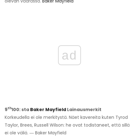
olevan väärässä.
Baker Mayfield
ad
th
9
100: sta
Baker Mayfield
Lainausmerkit
Korkeudella ei ole merkitystä. Näet kavereita kuten Tyrod
Taylor, Brees, Russell Wilson: he ovat todistaneet, että sillä
ei ole väliä. ― Baker Mayfield