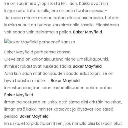
Se on suurin ero yliopistosta NFL: ään. Kaikki ovat niin
lahjakkaita tällä tasolla, ero on pelin tuntemisessa -
tietäessä minne mennä pallon ollessa asennossa, tietäen
kuinka suorittaa työnne korkeimmalle tasolle. Yliopistossa
voit saada vain pelaamalla palloa.
Baker Mayfield
Baker Mayfield perheensä kanssa
Cleveland on kokonaisuutena hieno urheilukaupunki.
Ihmiset rakastavat ruskeaa täällä.
Baker Mayfield
Aina kun saan mahdollisuuden saada edustajani, se on
hyvä haaste minulle.―
Baker Mayfield
Innostun aina, kun saan mahdollisuuden pelata palloa.
Baker Mayfield
Ilman painostusta en usko, että tämä olisi erittäin hauskaa,
ilman että kaikki ihmiset katsovat ja löytävät iloa tässä
pelissä.
Baker Mayfield
En usko, että pidättäisin itseni, jos minulla olisi koskaan ollut