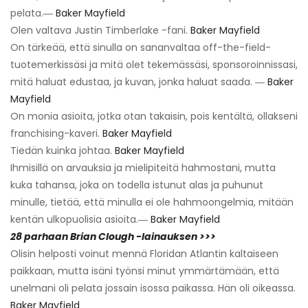
pelata.―
Baker Mayfield
Olen valtava Justin Timberlake -fani.
Baker Mayfield
On tärkeää, että sinulla on sananvaltaa off-the-field-
tuotemerkissäsi ja mitä olet tekemässäsi, sponsoroinnissasi,
mitä haluat edustaa, ja kuvan, jonka haluat saada. ―
Baker
Mayfield
On monia asioita, jotka otan takaisin, pois kentältä, ollakseni
franchising-kaveri.
Baker Mayfield
Tiedän kuinka johtaa.
Baker Mayfield
Ihmisillä on arvauksia ja mielipiteitä hahmostani, mutta
kuka tahansa, joka on todella istunut alas ja puhunut
minulle, tietää, että minulla ei ole hahmoongelmia, mitään
kentän ulkopuolisia asioita.―
Baker Mayfield
28 parhaan Brian Clough -lainauksen >>>
Olisin helposti voinut mennä Floridan Atlantin kaltaiseen
paikkaan, mutta isäni työnsi minut ymmärtämään, että
unelmani oli pelata jossain isossa paikassa. Hän oli oikeassa.
Baker Mayfield