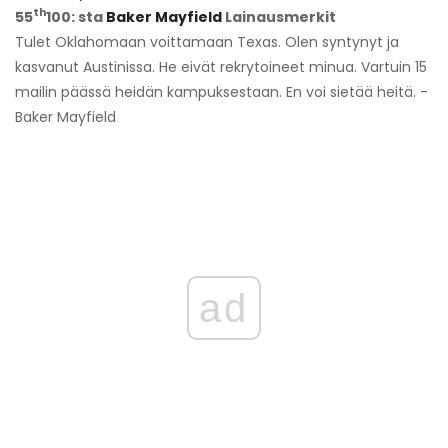
th
55
100: sta
Baker Mayfield
Lainausmerkit
Tulet Oklahomaan voittamaan Texas. Olen syntynyt ja
kasvanut Austinissa. He eivät rekrytoineet minua. Vartuin 15
mailin päässä heidän kampuksestaan. En voi sietää heitä. -
Baker Mayfield
ad