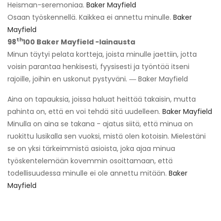
Heisman-seremoniaa.
Baker Mayfield
Osaan työskennellä. Kaikkea ei annettu minulle.
Baker
Mayfield
th
98
100 Baker Mayfield -lainausta
Minun täytyi pelata kortteja, joista minulle jaettiin, jotta
voisin parantaa henkisesti, fyysisesti ja työntää itseni
rajoille, joihin en uskonut pystyväni. ― Baker Mayfield
Aina on tapauksia, joissa haluat heittää takaisin, mutta
pahinta on, että en voi tehdä sitä uudelleen.
Baker Mayfield
Minulla on aina se takana - ajatus siitä, että minua on
ruokittu lusikalla sen vuoksi, mistä olen kotoisin. Mielestäni
se on yksi tärkeimmistä asioista, joka ajaa minua
työskentelemään kovemmin osoittamaan, että
todellisuudessa minulle ei ole annettu mitään.
Baker
Mayfield