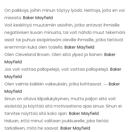
On paikkoja, joihin minun täytyy lyödä. Heittoja, joita en voi
missata.
Baker Mayfield
Voit keskittyä muutamiin asioihin, jotka antavat ihmisille
negatiivisen kuvan minusta, tai voit nähdä muut tekemäni
asiat tai puhua sisäpiirissäni oleville ihmisille, jotka tietävät
enemmän kuka olen todella.
Baker Mayfield
Olen Cleveland Brown. Olen siitä ylpeä ja iloinen.
Baker
Mayfield
Jos voit voittaa pallopelejä, voit voittaa pallopelejä.
Baker
Mayfield
Olen valmis kaikkiin vaikeuksiin, jotka kohtaavat. ―
Baker
Mayfield
Sinun on oltava kilpailukykyinen, mutta paljon siitä voit
sisäistää ja käyttää sitä motivaationa ajaa sinua. Sinun ei
tarvitse näyttää sitä koko ajan.
Baker Mayfield
Haluan, että minut valitaan joukkueelle, joka tietää
tarkalleen, mitä he saavat.
Baker Mayfield