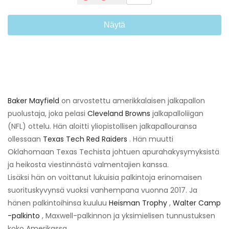
Näytä
Baker Mayfield
on arvostettu amerikkalaisen jalkapallon
puolustaja, joka pelasi
Cleveland Browns
jalkapalloliigan
(NFL) ottelu. Hän aloitti yliopistollisen jalkapallouransa
ollessaan
Texas Tech Red Raiders
. Hän muutti
Oklahomaan Texas Techista johtuen apurahakysymyksistä
ja heikosta viestinnästä valmentajien kanssa.
Lisäksi hän on voittanut lukuisia palkintoja erinomaisen
suorituskyvynsä vuoksi vanhempana vuonna 2017. Ja
hänen palkintoihinsa kuuluu
Heisman Trophy
,
Walter Camp
-palkinto
, Maxwell-palkinnon ja yksimielisen tunnustuksen
koko Amerikassa.