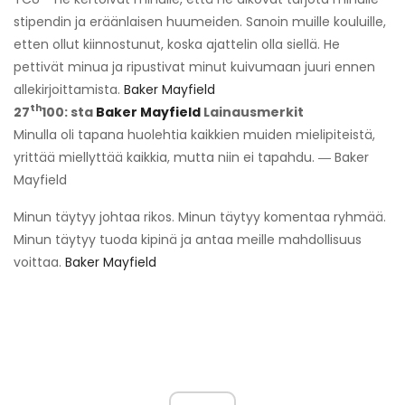
stipendin ja eräänlaisen huumeiden. Sanoin muille kouluille,
etten ollut kiinnostunut, koska ajattelin olla siellä. He
pettivät minua ja ripustivat minut kuivumaan juuri ennen
allekirjoittamista.
Baker Mayfield
th
27
100: sta
Baker Mayfield
Lainausmerkit
Minulla oli tapana huolehtia kaikkien muiden mielipiteistä,
yrittää miellyttää kaikkia, mutta niin ei tapahdu. ― Baker
Mayfield
Minun täytyy johtaa rikos. Minun täytyy komentaa ryhmää.
Minun täytyy tuoda kipinä ja antaa meille mahdollisuus
voittaa.
Baker Mayfield