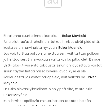
ad
Et rakenna suurta linnaa kerralla. ―
Baker Mayfield
Aina ollut raa'asti rehellinen. Jotkut ihmiset eivät pidä siitä,
koska se on harvinaista nykyään.
Baker Mayfield
Jos voit tarttua palloon ja heittää sen, voit tarttua palloon
ja heittää sen. En myöskään välitä kuinka pitkä olet. En näe
yli 6-jalka-7-vasenta taklausta. Sinun on löydettävä kaistat;
sinun täytyy tietää missä kaverisi ovat. Kyse ei ole
korkeudesta: jos voitat pallopelejä, voit voittaa ne.
Baker
Mayfield
En usko olevani ylimielinen, olen ylpeä siitä, mistä tulin.
Baker Mayfield
Kun ihmiset epäilevät minua, haluan todistaa heidän