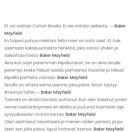
Et voi voittaa Cotton Bowlia. Ei ole mitään sellaista. ―
Baker
Mayfield
En häpeä puhua mieltäni. Mitä näet on mitä saat. Et tule
saamaan kaksisuuntaista henkilöä, joka sanoo yhden ja
tarkoittaa toista.
Baker Mayfield
Aina kun saat paremman kilpailutason, se on aina sinulle
parempi, koska haluat saada parhaansa itsestäsi ja haluat
kilpailla parhaita vastaan.
Baker Mayfield
Sinulla on oltava sama asenne joka päivä. Sinun täytyy
ilmestyä töihin.―
Baker Mayfield
Tarinani on ehdottomasti auttanut, kun olen kokenut jonkin
verran vastoinkäymisiä eri aloilta ja joutunut käymään läpi
syvyyskaavion monta kertaa.
Baker Mayfield
Olen asettanut tavoitteeni ja menen niiden perään, ja jos
teen sen joka päivä, loput hoitavat itsensä.
Baker Mayfield