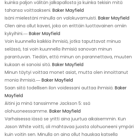
kuinka paljon välitän jalkapallosta ja kuinka tekisin mitä
tahansa voittaakseni.
Baker Mayfield
Isäni mielestäni minulla on valokuvamuisti.
Baker Mayfield
Olen aina ollut kaveri, joka on erittäin luottavainen omiin
kykyihini.―
Baker Mayfield
Voin kuunnella kaikkia ihmisiä, jotka taputtavat minua
selässä, tai voin kuunnella ihmisiä sanovan minun
parantuvan. Tiedän, että minun on parannettava, muuten
kukaan ei sanoisi sitä.
Baker Mayfield
Minun täytyi voittaa monet asiat, mutta olen innoittanut
monia ihmisiä.―
Baker Mayfield
Saan siitä todellisen ilon voidessani auttaa ihmisiä.
Baker
Mayfield
Äitini ja minä tanssimme Jackson 5: ssä
olohuoneessamme.
Baker Mayfield
Varhaisessa iässä se yritti aina juurtua aikaisemmin. Kun
Jason White voitti, oli mahtavaa juosta olohuoneeni ympäri
kuin voitin sen. Minulla on aina ollut hauskaa katsella