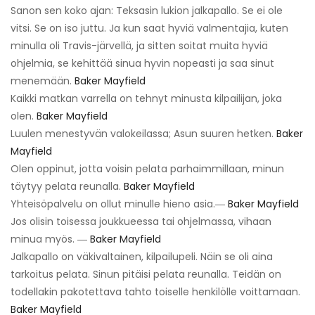
Sanon sen koko ajan: Teksasin lukion jalkapallo. Se ei ole
vitsi. Se on iso juttu. Ja kun saat hyviä valmentajia, kuten
minulla oli Travis-järvellä, ja sitten soitat muita hyviä
ohjelmia, se kehittää sinua hyvin nopeasti ja saa sinut
menemään.
Baker Mayfield
Kaikki matkan varrella on tehnyt minusta kilpailijan, joka
olen.
Baker Mayfield
Luulen menestyvän valokeilassa; Asun suuren hetken.
Baker
Mayfield
Olen oppinut, jotta voisin pelata parhaimmillaan, minun
täytyy pelata reunalla.
Baker Mayfield
Yhteisöpalvelu on ollut minulle hieno asia.―
Baker Mayfield
Jos olisin toisessa joukkueessa tai ohjelmassa, vihaan
minua myös. ―
Baker Mayfield
Jalkapallo on väkivaltainen, kilpailupeli. Näin se oli aina
tarkoitus pelata. Sinun pitäisi pelata reunalla. Teidän on
todellakin pakotettava tahto toiselle henkilölle voittamaan.
Baker Mayfield