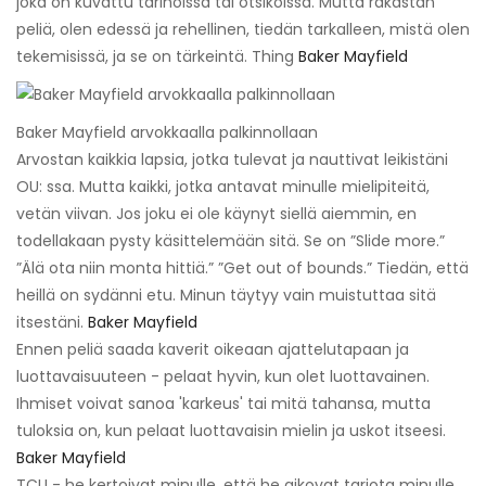
joka on kuvattu tarinoissa tai otsikoissa. Mutta rakastan
peliä, olen edessä ja rehellinen, tiedän tarkalleen, mistä olen
tekemisissä, ja se on tärkeintä. Thing
Baker Mayfield
Baker Mayfield arvokkaalla palkinnollaan
Arvostan kaikkia lapsia, jotka tulevat ja nauttivat leikistäni
OU: ssa. Mutta kaikki, jotka antavat minulle mielipiteitä,
vetän viivan. Jos joku ei ole käynyt siellä aiemmin, en
todellakaan pysty käsittelemään sitä. Se on ”Slide more.”
”Älä ota niin monta hittiä.” ”Get out of bounds.” Tiedän, että
heillä on sydänni etu. Minun täytyy vain muistuttaa sitä
itsestäni.
Baker Mayfield
Ennen peliä saada kaverit oikeaan ajattelutapaan ja
luottavaisuuteen - pelaat hyvin, kun olet luottavainen.
Ihmiset voivat sanoa 'karkeus' tai mitä tahansa, mutta
tuloksia on, kun pelaat luottavaisin mielin ja uskot itseesi.
Baker Mayfield
TCU - he kertoivat minulle, että he aikovat tarjota minulle