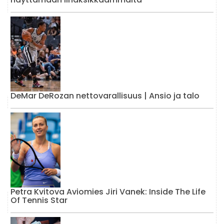
DeMar DeRozan nettovarallisuus | Ansio ja talo
Petra Kvitova Aviomies Jiri Vanek: Inside The Life
Of Tennis Star