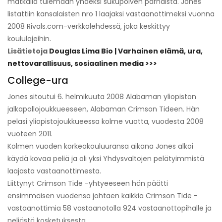
matkalla tulemaan yhdeksi sukupolven parhaista. Jones
listattiin kansalaisten nro 1 laajaksi vastaanottimeksi vuonna
2008 Rivals.com-verkkolehdessä, joka keskittyy
koululajeihin.
Lisätietoja
Douglas Lima Bio | Varhainen elämä, ura,
nettovarallisuus, sosiaalinen media >>>
College-ura
Jones sitoutui 6. helmikuuta 2008 Alabaman yliopiston
jalkapallojoukkueeseen, Alabaman Crimson Tideen. Hän
pelasi yliopistojoukkueessa kolme vuotta, vuodesta 2008
vuoteen 2011.
Kolmen vuoden korkeakouluuransa aikana Jones alkoi
käydä kovaa peliä ja oli yksi Yhdysvaltojen pelätyimmistä
laajasta vastaanottimesta.
Liittynyt Crimson Tide -yhtyeeseen hän päätti
ensimmäisen vuodensa johtaen kaikkia Crimson Tide -
vastaanottimia 58 vastaanotolla 924 vastaanottopihalle ja
neljästä kosketuksesta.