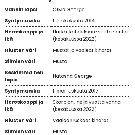
Vanhin lapsi
Olivia George
Syntymäaika
1. toukokuuta 2014
Horoskooppi ja
Härkä, kahdeksan vuotta vanha
ikä
(kesäkuussa 2022)
Hiusten väri
Mustat ja vaaleat kiharat
Silmien väri
Musta
Keskimmäinen
Natasha George
lapsi
Syntymäaika
1. marraskuuta 2017
Horoskooppi ja
Skorpioni, neljä vuotta vanha
ikä
(kesäkuussa 2022)
Hiusten väri
Vaaleanruskeat kiharat
Silmien väri
Musta