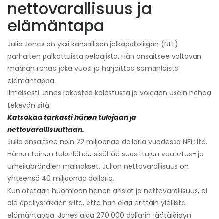
nettovarallisuus ja
elämäntapa
Julio Jones on yksi kansallisen jalkapalloliigan (NFL)
parhaiten palkattuista pelaajista. Hän ansaitsee valtavan
määrän rahaa joka vuosi ja harjoittaa samanlaista
elämäntapaa.
Ilmeisesti Jones rakastaa kalastusta ja voidaan usein nähdä
tekevän sitä.
Katsokaa tarkasti hänen tulojaan ja
nettovarallisuuttaan.
Julio ansaitsee noin 22 miljoonaa dollaria vuodessa NFL: ltä.
Hänen toinen tulonlähde sisältää suosittujen vaatetus- ja
urheilubrändien mainokset. Julion nettovarallisuus on
yhteensä 40 miljoonaa dollaria.
Kun otetaan huomioon hänen ansiot ja nettovarallisuus, ei
ole epäilystäkään siitä, että hän elää erittäin ylellistä
elämäntapaa. Jones ajaa 270 000 dollarin räätälöidyn