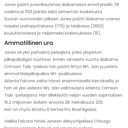
Jones päätti juniorikautensa Alabamassa ennätyksellä 78
saalista ja 1133 jaardia sekä seitsemän kosketusta.
Suoran vuoroveden jälkeen Jones päätti Alabama-uransa
toiseksi uraharjoittelussa (179) ja telakassa (2653)
kouluhistoriassa ja neljänneksi kosketuksissa (15).
Ammatillinen ura
Jones oli yksi parhaista pelaajista, jotka yliopiston
jalkapalloliigat tuottivat. Ennen viimeistä vuotta Alabama
Crimson Tide -pelissä hän päätti liittyä NFL: ään ja pelata
ammattilaisjalkapalloa NFL-joukkueissa.
Atlanta Falcons valitsi hänet ensimmäisellä kierroksella, ja
hän oli yksi viidestä NFL: ään valittavasta Atlanta Crimson
Tide -pelaajasta. Hän allekirjoitti neljän vuoden sopimuksen
16,2 miljoonan dollarin arvosta 28. heinäkuuta 2011.
Hän on myös listattu 6 kertaa Pro Bowl liigassa.
Vaikka Falcons hävisi Jonesin debyyttipelissä Chicago