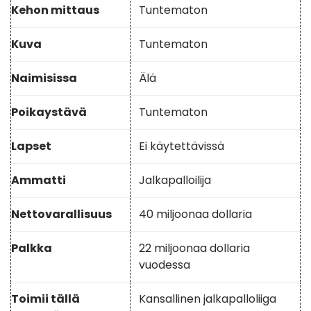
Kehon mittaus
Tuntematon
Kuva
Tuntematon
Naimisissa
Älä
Poikaystävä
Tuntematon
Lapset
Ei käytettävissä
Ammatti
Jalkapalloilija
Nettovarallisuus
40 miljoonaa dollaria
Palkka
22 miljoonaa dollaria
vuodessa
Toimii tällä
Kansallinen jalkapalloliiga