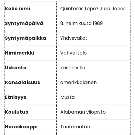
Koko nimi
Quintorris Lopez Julio Jones
Syntymäpäivä
8. helmikuuta 1989
Syntymäpaikka
Yhdysvallat
Nimimerkki
Vohvelitalo
Uskonto
kristinusko
Kansalaisuus
amerikkalainen
Etnisyys
Musta
Koulutus
Alabaman yliopisto
Horoskooppi
Tuntematon