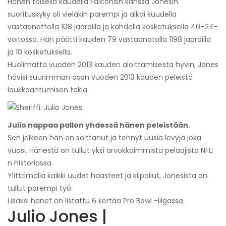
Hänen toisella kaudella Falconsin kanssa Jonesin
suorituskyky oli vieläkin parempi ja alkoi kuudella
vastaanottolla 108 jaardilla ja kahdella kosketuksella 40–24-
voitossa. Hän päätti kauden 79 vastaanotolla 1198 jaardilla
ja 10 kosketuksella.
Huolimatta vuoden 2013 kauden aloittamisesta hyvin, Jones
hävisi suurimman osan vuoden 2013 kauden peleistä
loukkaantumisen takia.
Julio nappaa pallon yhdessä hänen peleistään.
Sen jälkeen hän on soittanut ja tehnyt uusia levyjä joka
vuosi. Hänestä on tullut yksi arvokkaimmista pelaajista NFL:
n historiassa.
Ylittämällä kaikki uudet haasteet ja kilpailut, Jonesista on
tullut parempi työ.
Lisäksi hänet on listattu 6 kertaa Pro Bowl -liigassa.
Julio Jones |