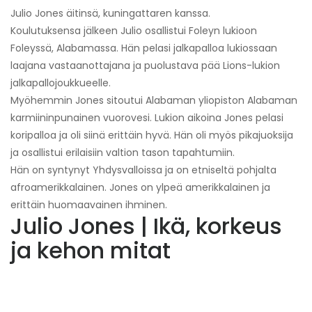
Julio Jones äitinsä, kuningattaren kanssa.
Koulutuksensa jälkeen Julio osallistui Foleyn lukioon
Foleyssä, Alabamassa. Hän pelasi jalkapalloa lukiossaan
laajana vastaanottajana ja puolustava pää Lions-lukion
jalkapallojoukkueelle.
Myöhemmin Jones sitoutui Alabaman yliopiston Alabaman
karmiininpunainen vuorovesi. Lukion aikoina Jones pelasi
koripalloa ja oli siinä erittäin hyvä. Hän oli myös pikajuoksija
ja osallistui erilaisiin valtion tason tapahtumiin.
Hän on syntynyt Yhdysvalloissa ja on etniseltä pohjalta
afroamerikkalainen. Jones on ylpeä amerikkalainen ja
erittäin huomaavainen ihminen.
Julio Jones | Ikä, korkeus
ja kehon mitat