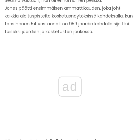
Bearsia vastaan, hän oli erinomainen pelissä.
Jones päätti ensimmäisen ammattikauden, joka johti
kaikkia aloituspisteitä kosketusnäytöksissä kahdeksalla, kun
taas hänen 54 vastaanottoa 959 jaardin kohdalla sijoittui
toiseksi jaardien ja kosketusten joukossa.
ad