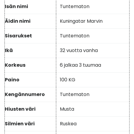
Isän nimi
Tuntematon
Äidin nimi
Kuningatar Marvin
Sisarukset
Tuntematon
Ikä
32 vuotta vanha
Korkeus
6 jalkaa 3 tuumaa
Paino
100 KG
Kengännumero
Tuntematon
Hiusten väri
Musta
Silmien väri
Ruskea