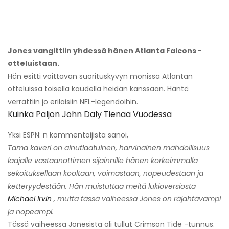
Jones vangittiin yhdessä hänen Atlanta Falcons -
otteluistaan.
Hän esitti voittavan suorituskyvyn monissa Atlantan
otteluissa toisella kaudella heidän kanssaan. Häntä
verrattiin jo erilaisiin NFL-legendoihin.
Kuinka Paljon John Daly Tienaa Vuodessa
Yksi ESPN: n kommentoijista sanoi,
Tämä kaveri on ainutlaatuinen, harvinainen mahdollisuus
laajalle vastaanottimen sijainnille hänen korkeimmalla
sekoituksellaan kooltaan, voimastaan, nopeudestaan ​​ja
ketteryydestään. Hän muistuttaa meitä lukioversiosta
Michael Irvin
, mutta tässä vaiheessa Jones on räjähtävämpi
ja nopeampi.
Tässä vaiheessa Jonesista oli tullut Crimson Tide -tunnus.