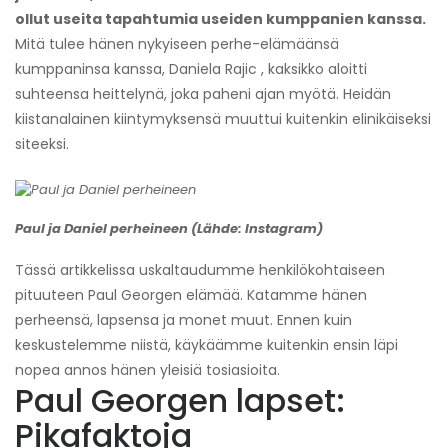
ollut useita tapahtumia useiden kumppanien kanssa.
Mitä tulee hänen nykyiseen perhe-elämäänsä
kumppaninsa kanssa, Daniela Rajic , kaksikko aloitti
suhteensa heittelynä, joka paheni ajan myötä. Heidän
kiistanalainen kiintymyksensä muuttui kuitenkin elinikäiseksi
siteeksi.
Paul ja Daniel perheineen (Lähde: Instagram)
Tässä artikkelissa uskaltaudumme henkilökohtaiseen
pituuteen Paul Georgen elämää. Katamme hänen
perheensä, lapsensa ja monet muut. Ennen kuin
keskustelemme niistä, käykäämme kuitenkin ensin läpi
nopea annos hänen yleisiä tosiasioita.
Paul Georgen lapset:
Pikafaktoja