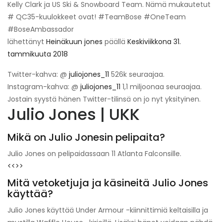
Kelly Clark ja US Ski & Snowboard Team. Nämä mukautetut
# QC35-kuulokkeet ovat! #TeamBose #OneTeam
#BoseAmbassador
lähettänyt
Heinäkuun jones
päällä
Keskiviikkona 31.
tammikuuta 2018
Twitter-kahva: @
juliojones_11
526k seuraajaa.
Instagram-kahva: @
juliojones_11
1,1 miljoonaa seuraajaa.
Jostain syystä hänen Twitter-tilinsä on jo nyt yksityinen.
Julio Jones | UKK
Mikä on Julio Jonesin pelipaita?
Julio Jones on pelipaidassaan 11 Atlanta Falconsille.
<<>>
Mitä vetoketjuja ja käsineitä Julio Jones
käyttää?
Julio Jones käyttää Under Armour -kiinnittimiä keltaisilla ja