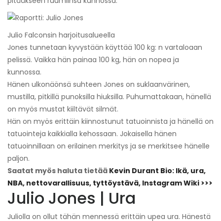
pitääkseen ruumiinsa kunnossa.
Julio Falconsin harjoitusalueella
Jones tunnetaan kyvystään käyttää 100 kg: n vartaloaan
pelissä. Vaikka hän painaa 100 kg, hän on nopea ja
kunnossa.
Hänen ulkonäönsä suhteen Jones on suklaanvärinen,
mustilla, pitkillä punoksilla hiuksilla. Puhumattakaan, hänellä
on myös mustat kiiltävät silmät.
Hän on myös erittäin kiinnostunut tatuoinnista ja hänellä on
tatuointeja kaikkialla kehossaan. Jokaisella hänen
tatuoinnillaan on erilainen merkitys ja se merkitsee hänelle
paljon.
Saatat myös haluta tietää
Kevin Durant Bio: Ikä, ura,
NBA, nettovarallisuus, tyttöystävä, Instagram Wiki >>>
Julio Jones | Ura
Juliolla on ollut tähän mennessä erittäin upea ura. Hänestä