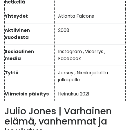
hetkellä
Yhteydet
Atlanta Falcons
Aktiivinen
2008
vuodesta
Sosiaalinen
Instagram
,
Viserrys
,
media
Facebook
Tyttö
Jersey
,
Nimikirjoitettu
jalkapallo
Viimeisin päivitys
Heinäkuu 2021
Julio Jones | Varhainen
elämä, vanhemmat ja