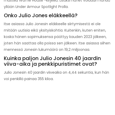
mustilla Waffle House -kirjeillä. Lisäksi hänet voidaan nähdä
yllään Under Armour Spotlight Prolla.
Onko Julio Jones eläkkeellä?
Itse asiassa Julio Jonesin eläkkeelle siirtymisestä ei ole
mitään uutisia eikä yksityiskohtia. Kuitenkin, kuten eniten,
koska hänen sopimuksensa päättyy kauden 2023 jälkeen,
joten hän saattaa olla poissa sen jälkeen. Itse asiassa siihen
mennessä Jonesin lukumäärä on 19,2 miljoonaa.
Kuinka paljon Julio Jonesin 40 jaardin
viiva-aika ja penkkipuristimet ovat?
Julio Jonesin 40 jaardin viiveaika on 4,44 sekuntia, kun hän
voi penkillä painaa 355 kiloa.