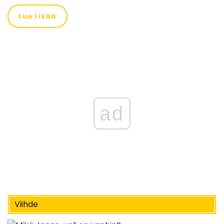
Lue Lisää
ad
Viihde