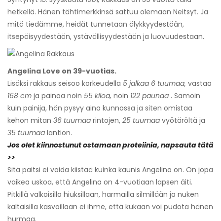
hetkellä. Hänen tähtimerkkinsä sattuu olemaan Neitsyt. Ja
mitä tiedämme, heidät tunnetaan älykkyydestään,
itsepäisyydestään, ystävällisyydestään ja luovuudestaan.
Angelina Love on 39-vuotias.
Lisäksi rakkaus seisoo korkeudella
5 jalkaa 6 tuumaa,
vastaa
168 cm
ja painaa noin
55 kiloa,
noin
122 paunaa
. Samoin
kuin painija, hän pysyy aina kunnossa ja siten omistaa
kehon mitan
36 tuumaa
rintojen,
25 tuumaa
vyötäröltä ja
35 tuumaa
lantion.
Jos olet kiinnostunut ostamaan proteiinia, napsauta tätä
>>
Sitä paitsi ei voida kiistää kuinka kaunis Angelina on. On jopa
vaikea uskoa, että Angelina on 4-vuotiaan lapsen äiti.
Pitkillä valkoisilla hiuksillaan, harmailla silmillään ja nuken
kaltaisilla kasvoillaan ei ihme, että kukaan voi pudota hänen
hurmaa.