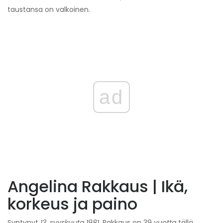
taustansa on valkoinen.
ad
Angelina Rakkaus | Ikä,
korkeus ja paino
Syntynyt
13. syyskuuta 1981,
Rakkaus on 39
vuotta
tällä