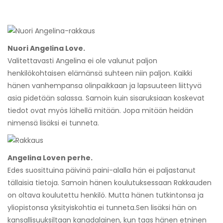
Nuori Angelina Love.
Valitettavasti Angelina ei ole valunut paljon
henkilökohtaisen elämänsä suhteen niin paljon. Kaikki
hänen vanhempansa olinpaikkaan ja lapsuuteen liittyvä
asia pidetään salassa. Samoin kuin sisaruksiaan koskevat
tiedot ovat myös lähellä mitään. Jopa mitään heidän
nimensä lisäksi ei tunneta.
Angelina Loven perhe.
Edes suosittuina päivinä paini-alalla hän ei paljastanut
tällaisia ​​tietoja. Samoin hänen koulutuksessaan Rakkauden
on oltava koulutettu henkilö. Mutta hänen tutkintonsa ja
yliopistonsa yksityiskohtia ei tunneta.
Sen lisäksi hän on
kansallisuuksiltaan kanadalainen, kun taas hänen etninen