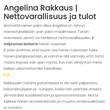
Angelina Rakkaus |
Nettovarallisuus ja tulot
Ammattimainen paini-diiva Angelina on tehnyt
menestyksekkään uran paini-maailmassa. Tähän
mennessä Jarrett on hankkinut nettovarallisuuden
2
miljoonaa dollaria
hänen urastaan.
Ei pidä unohtaa, että suurin osa hänen tuloistaan ​​tulee
hänen painijaurastaan, ja voimme olla varmoja, että tämä
määrä kasvaa vain ajan myötä, kun hän viihdyttää meitä
kaikkia uskomattomilla taidoillaan.
<>
Rakkauden tuloista puhuttaessa ei ole vielä paljastettu
kokonaistulojaan ja -tulojaan, koska hän saattaisi ansaita
ylimääräisiä suosikkeistaan ​​ja sponsoroinnistaan. Mutta
kaikkea hänen arvoesineistään ja muusta omaisuudestaan ​​
ei tunneta.