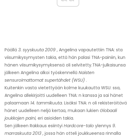
Päällä
3. syyskuuta 2009
, Angelina vapautettiin TNA: sta
viisumikysymysten takia, että hän palasi TNA-painiin, kun
hänen viisumikysymyksensä oli selvitetty.
TNA-julkaisunsa
jälkeen Angelina alkoi työskennellä
Naisten
sensuroimattomat supertähdet (WSU)
.
Kuitenkin vasta vietettyään kolme kuukautta WSU: ssa,
Angelina allekirjoitti uudelleen TNA: n kanssa ja sai hänet
palaamaan
14. tammikuuta.
Lisäksi TNA: n oli rekisteröitävä
hänet uudelleen neljä kertaa, mukaan lukien
Globaali
joukkojen paini,
eri asioiden takia.
Sen jälkeen Rakkaus esiintyi
Hardcore-talo
ylennys
9.
marraskuuta 2013
, jossa hän otteli joukkueensa rinnalla