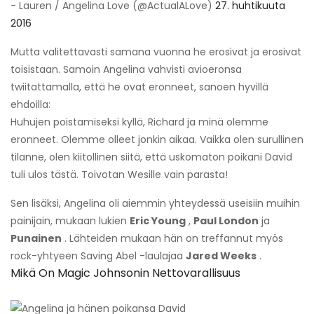
- Lauren / Angelina Love (@ActualALove)
27. huhtikuuta
2016
Mutta valitettavasti samana vuonna he erosivat ja erosivat
toisistaan. Samoin Angelina vahvisti avioeronsa
twiitattamalla, että he ovat eronneet, sanoen hyvillä
ehdoilla:
Huhujen poistamiseksi kyllä, Richard ja minä olemme
eronneet. Olemme olleet jonkin aikaa. Vaikka olen surullinen
tilanne, olen kiitollinen siitä, että uskomaton poikani David
tuli ulos tästä. Toivotan Wesille vain parasta!
Sen lisäksi, Angelina oli aiemmin yhteydessä useisiin muihin
painijain, mukaan lukien
Eric Young
,
Paul London
ja
Punainen
. Lähteiden mukaan hän on treffannut myös
rock-yhtyeen Saving Abel -laulajaa
Jared Weeks
.
Mikä On Magic Johnsonin Nettovarallisuus