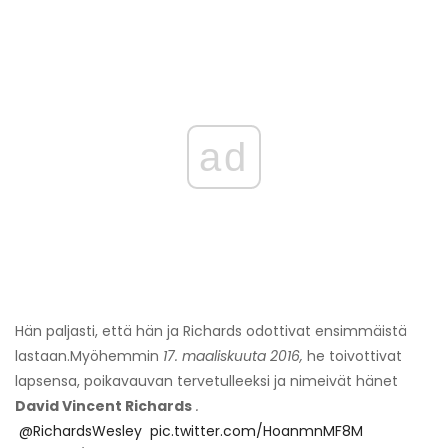
ad
Hän paljasti, että hän ja Richards odottivat ensimmäistä
lastaan.
Myöhemmin
17. maaliskuuta 2016,
he toivottivat
lapsensa, poikavauvan tervetulleeksi ja nimeivät hänet
David Vincent Richards
.
️
@RichardsWesley
️
pic.twitter.com/HoanmnMF8M