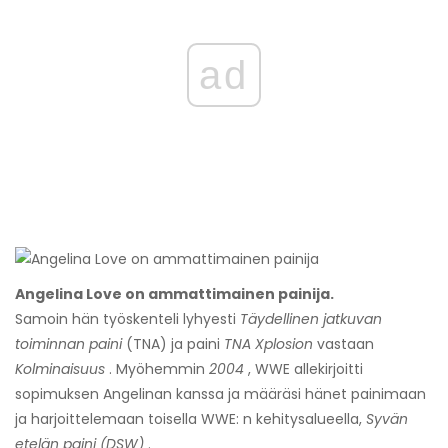
ad
Angelina Love on ammattimainen painija.
Samoin hän työskenteli lyhyesti
Täydellinen jatkuvan
toiminnan paini
(TNA) ja paini
TNA Xplosion
vastaan
Kolminaisuus
. Myöhemmin
2004
, WWE allekirjoitti
sopimuksen Angelinan kanssa ja määräsi hänet painimaan
ja harjoittelemaan toisella WWE: n kehitysalueella,
Syvän
etelän paini (DSW)
.