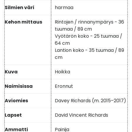
Silmien väri
harmaa
Kehon mittaus
Rintojen / rinnanympärys - 36
tuumaa / 89 cm
Vyötärön koko - 25 tuumaa /
64 cm
Lantion koko - 35 tuumaa / 89
cm
Kuva
Hoikka
Naimisissa
Eronnut
Aviomies
Davey Richards (m. 2015–2017)
Lapset
David Vincent Richards
Ammatti
Painija