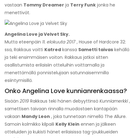
vastaan
Tommy Dreamer
ja
Terry Funk
jonka he
menettivät.
Angelina Love ja Velvet Sky.
Mutta eteenpäin
11. elokuuta 2017
, House of Hardcore 32:
ssa, Rakkaus voitti
Katred
kanssa
Sametti taivas
kehällä
ja teki ensimmäisen voiton. Rakkaus jatkoi sitten
osallistumista erilaisiin otteluihin voittamalla ja
menettämällä ponnistelujaan satunnaisemmilla
esiintymisillä.
Onko Angelina Love kunnianrenkaassa?
Sisään
2019
Rakkaus teki hänen debyyttinsä
Kunniamerkki
,
samettisen taivaan rinnalla muodostaen kantapään
vakaan
Mandy Leon
, joka tunnetaan nimellä The Allure.
Samoin kolmikko kilpaili
Kelly Klein
ennen ja jälkeen
otteluiden ja kukisti hänet erilaisissa tag-joukkueiden