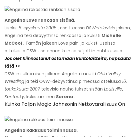
Angelina Love renkaan sisällä.
Lisäksi
8. syyskuuta 2005
, osoitteessa
DSW-televisio
jakson,
Angelina teki debyyttinsä renkaassa ja kukisti
Michelle
McCool
. Tämän jälkeen Love paini ja kukisti useissa
otteluissa DSW: ssä ennen kuin se suljettiin huhtikuussa.
Jos olet kiinnostunut ostamaan kuntolaitteita, napsauta
tätä >>
DSW: n sulkemisen jälkeen Angelina muutti
Ohio Valley
Wrestling
ja teki OVW-debyyttinsä pimeässä ottelussa
16.
toukokuuta 2007
televisio nauhoitukset sisään
Louisville,
Kentucky,
kukistaminen
Serena
.
Kuinka Paljon Magic Johnsonin Nettovarallisuus On
Angelina Rakkaus toiminnassa.