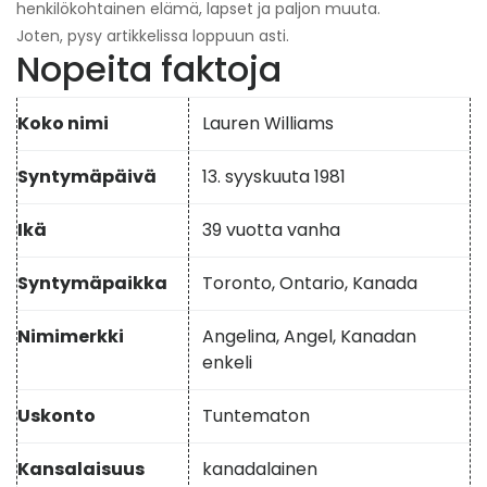
henkilökohtainen elämä, lapset ja paljon muuta.
Joten, pysy artikkelissa loppuun asti.
Nopeita faktoja
Koko nimi
Lauren Williams
Syntymäpäivä
13. syyskuuta 1981
Ikä
39 vuotta vanha
Syntymäpaikka
Toronto, Ontario, Kanada
Nimimerkki
Angelina, Angel, Kanadan
enkeli
Uskonto
Tuntematon
Kansalaisuus
kanadalainen