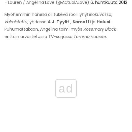
- Lauren / Angelina Love (@ActualALove)
6. huhtikuuta 2012
Myöhemmin hänellä oli tukeva rooli lyhytelokuvassa,
Valmistettu,
yhdessä
A.J. Tyylit
,
Sametti
ja
Halusi
.
Puhumattakaan, Angelina toimi myös
Rosemary Black
erittäin arvostetussa TV-sarjassa
Tumma nousee.
ad