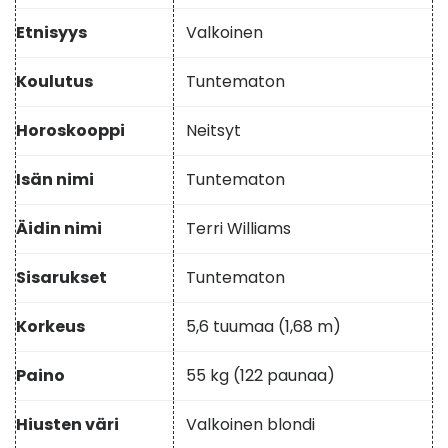
Etnisyys
Valkoinen
Koulutus
Tuntematon
Horoskooppi
Neitsyt
Isän nimi
Tuntematon
Äidin nimi
Terri Williams
Sisarukset
Tuntematon
Korkeus
5,6 tuumaa (1,68 m)
Paino
55 kg (122 paunaa)
Hiusten väri
Valkoinen blondi