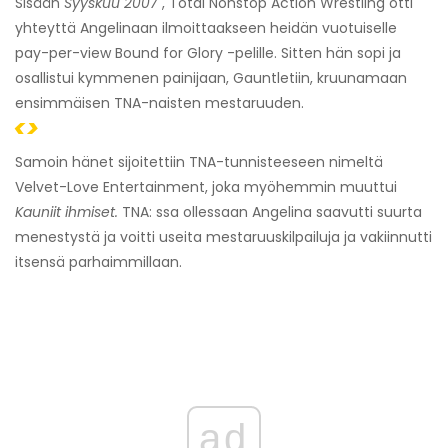
Sisään
Syyskuu 2007
, Total Nonstop Action Wrestling otti
yhteyttä Angelinaan ilmoittaakseen heidän vuotuiselle
pay-per-view Bound for Glory -pelille. Sitten hän sopi ja
osallistui kymmenen painijaan, Gauntletiin, kruunamaan
ensimmäisen TNA-naisten mestaruuden.
<>
Samoin hänet sijoitettiin TNA-tunnisteeseen nimeltä
Velvet-Love Entertainment, joka myöhemmin muuttui
Kauniit ihmiset.
TNA: ssa ollessaan Angelina saavutti suurta
menestystä ja voitti useita mestaruuskilpailuja ja vakiinnutti
itsensä parhaimmillaan.
ad