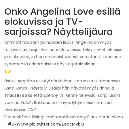
Onko Angelina Love esillä
elokuvissa ja TV-
sarjoissa? Näyttelijäura
Ammattimaisten painijoiden lisäksi Angelina on myös
taitava näyttelijä. Hän on esillä useissa televisio-ohjelmissa
ja elokuvissa, ja hän on onnistuneesti varastanut fanejaan
sydämensä erinomaisella näyttelijätaidollaan.
<>
Lisäksi Angelina esiintyi nörtin innoittamassa tuotannossa,
Jane Jones -näyttely.
Lisäksi hän näytteli myös rinnalla
Traci Brooks
että
Spenny vs. Kenny
televisio-sarja. Lisäksi
vuonna
2008
, Rakkaus teki myös lyhyen esiintymisen
elokuvassa
CX2.
Eeeeevil Dark Rising -hahmoni Rosemary Black herää eloon
!!
#DRWOW
pic.twitter.com/DsccMVbQ