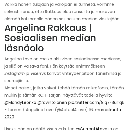
Vaikka hänen tulojaan ja varojaan ei tunneta, voimme
selvästi sanoa, että Rakkaus elää runsasta ja mukavaa
elämää katsomalla hänen sosiaalisen median viestejään.
Angelina Rakkaus |
Sosiaalisen median
läsnäolo
Angelina Love on melko aktiivinen sosiaalisessa mediassa,
ja sillä on valtava fani. Hän käyttää enimmäkseen
Instagram
ja
Viserrys
kahvat yhteydenpitoon faneihinsa ja
seuraajiinsa.
Ainoat naiset, jotka voivat tehdä tämän mikrofonin, tämän
mukin ja tämän ROH-sarjan, näyttävät todella hyviltä
@MandyLeonxo
@ravintolanen
pic.twitter.com/9Iq7FBuTq6
- Lauren / Angelina Love (@ActualALove)
16. marraskuuta
2020
Lisäksi hän on päällä
Viserrys
kuten
@CurrentALove
ja on