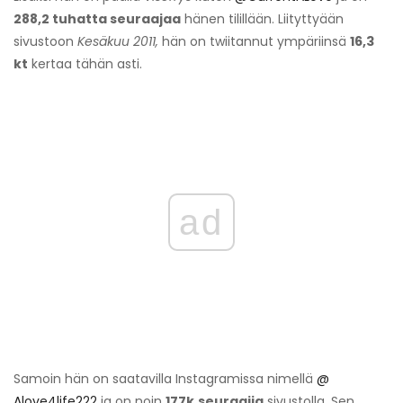
288,2 tuhatta seuraajaa
hänen tilillään. Liityttyään
sivustoon
Kesäkuu 2011,
hän on twiitannut ympäriinsä
16,3
kt
kertaa tähän asti.
ad
Samoin hän on saatavilla Instagramissa nimellä
@
Alove4life222
ja on noin
177k
seuraajia
sivustolla. Sen