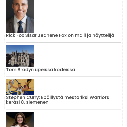
Rick Fox Sisar Jeanene Fox on malli ja näyttelijä
Tom Bradyn upeissa kodeissa
Stephen Curry: Epäillystä mestariksi Warriors
keräsi 8. siemenen