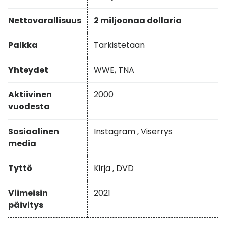
Nettovarallisuus
2 miljoonaa dollaria
Palkka
Tarkistetaan
Yhteydet
WWE, TNA
Aktiivinen
2000
vuodesta
Sosiaalinen
Instagram
,
Viserrys
media
Tyttö
Kirja
,
DVD
Viimeisin
2021
päivitys