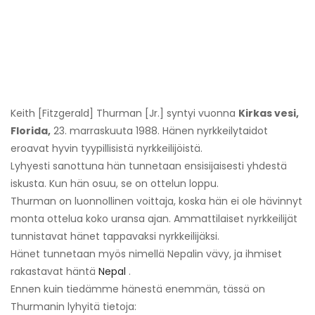
Keith [Fitzgerald] Thurman [Jr.] syntyi vuonna
Kirkas vesi,
Florida,
23. marraskuuta 1988. Hänen nyrkkeilytaidot
eroavat hyvin tyypillisistä nyrkkeilijöistä.
Lyhyesti sanottuna hän tunnetaan ensisijaisesti yhdestä
iskusta. Kun hän osuu, se on ottelun loppu.
Thurman on luonnollinen voittaja, koska hän ei ole hävinnyt
monta ottelua koko uransa ajan. Ammattilaiset nyrkkeilijät
tunnistavat hänet tappavaksi nyrkkeilijäksi.
Hänet tunnetaan myös nimellä Nepalin vävy, ja ihmiset
rakastavat häntä
Nepal
.
Ennen kuin tiedämme hänestä enemmän, tässä on
Thurmanin lyhyitä tietoja: