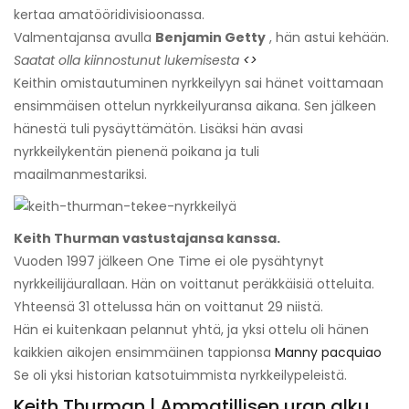
kertaa amatööridivisioonassa.
Valmentajansa avulla
Benjamin Getty
, hän astui kehään.
Saatat olla kiinnostunut lukemisesta
<>
Keithin omistautuminen nyrkkeilyyn sai hänet voittamaan
ensimmäisen ottelun nyrkkeilyuransa aikana. Sen jälkeen
hänestä tuli pysäyttämätön. Lisäksi hän avasi
nyrkkeilykentän pienenä poikana ja tuli
maailmanmestariksi.
Keith Thurman vastustajansa kanssa.
Vuoden 1997 jälkeen One Time ei ole pysähtynyt
nyrkkeilijäurallaan. Hän on voittanut peräkkäisiä otteluita.
Yhteensä 31 ottelussa hän on voittanut 29 niistä.
Hän ei kuitenkaan pelannut yhtä, ja yksi ottelu oli hänen
kaikkien aikojen ensimmäinen tappionsa
Manny pacquiao
Se oli yksi historian katsotuimmista nyrkkeilypeleistä.
Keith Thurman | Ammatillisen uran alku