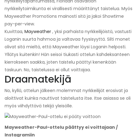
nyrkkeilytapahtumassa, Floridan osavaltion
nyrkkeilytoimikunta ei virallisesti määrittänyt taistelua. Myös
Mayweather Promotions mainosti sitä ja jakoi Showtime
pay-per-view.
Kuvittaa,
Mayweather
, yksi parhaista nyrkkeilijöistä, vastusti
Loganin suurta hahmoa ja valtavaa fyysisyyttä. Silti monet
olivat sitä mieltä, että Mayweather löysi Loganin helposti.
Yllätys kuitenkin! Hän seisoi tiukasti ottelun kahdeksanteen
kierrokseen saakka, joten taistelu päättyi kenenkään
taskuun. No, taistelussa ei ollut voittajaa.
Draamatekijä
No, kyllä, ottelun jälkeen molemmat nyrkkeilijät erosivat ja
aloittivat kuinka nauttivat taistelusta itse. Itse asiassa se oli
myös viihdyttävä tekijä yleisölle.
Mayweather-Paul-ottelu päättyy ei voittajaan /
Instagramiin