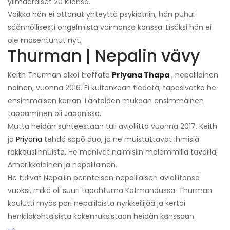
ylimääräiset 20 kilonsa.
Vaikka hän ei ottanut yhteyttä psykiatriin, hän puhui
säännöllisesti ongelmista vaimonsa kanssa. Lisäksi hän ei
ole masentunut nyt.
Thurman | Nepalin vävy
Keith Thurman alkoi treffata
Priyana Thapa
, nepalilainen
nainen, vuonna 2016. Ei kuitenkaan tiedetä, tapasivatko he
ensimmäisen kerran. Lähteiden mukaan ensimmäinen
tapaaminen oli Japanissa.
Mutta heidän suhteestaan ​​tuli avioliitto vuonna 2017. Keith
ja
Priyana
tehdä söpö duo, ja ne muistuttavat ihmisiä
rakkauslinnuista. He menivät naimisiin molemmilla tavoilla;
Amerikkalainen ja nepalilainen.
He tulivat Nepaliin perinteisen nepalilaisen avioliitonsa
vuoksi, mikä oli suuri tapahtuma Katmandussa. Thurman
koulutti myös pari nepalilaista nyrkkeilijää ja kertoi
henkilökohtaisista kokemuksistaan ​​heidän kanssaan.