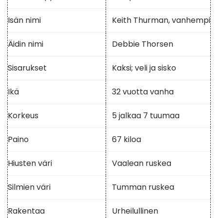
Isän nimi
Keith Thurman, vanhempi
Äidin nimi
Debbie Thorsen
Sisarukset
Kaksi; veli ja sisko
Ikä
32 vuotta vanha
Korkeus
5 jalkaa 7 tuumaa
Paino
67 kiloa
Hiusten väri
Vaalean ruskea
Silmien väri
Tumman ruskea
Rakentaa
Urheilullinen