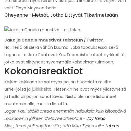
sitä seurasi myös toinen viesti, jossa ilmoitettiin: Veljeni vain
voitti Floyd Mayweatherin!
Cheyenne -metsät, Jotka Liittyvät Tiikerimetsään
Jake ja Canelo maustivat taistelun / Twitter.
No, heillä oli siellä vähän kuuma. Joka tapauksessa, sekä
Logan että Jake Paul ovat YouTubereista tulleet nyrkkeilijät,
jotka ovat siirtyneet syvemmälle kahdeksankulmioon.
Kokonaisreaktiot
Kaiken kaikkiaan se sai myös paljon huomiota muilta
urheilijoilta ja julkkiksilta. Tietenkin he ovat myös yllättyneitä
ja heillä oli paljon sanottavaa. Niistä olemme listanneet
muutamia alla, muista lietettä.
Logan Paul täällä antaa enemmän halauksia kuin kiitospäivä
Lockdownin jälkeen #MayweatherPaul -
Jay farao
Mies, tämä peli näyttää siltä, ​​että Mike Tyson löi! -
Lebron