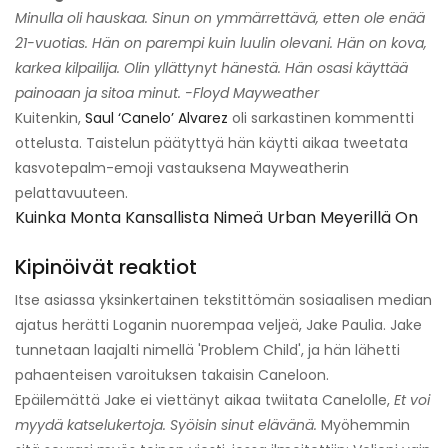
Minulla oli hauskaa. Sinun on ymmärrettävä, etten ole enää
21-vuotias. Hän on parempi kuin luulin olevani. Hän on kova,
karkea kilpailija. Olin yllättynyt hänestä. Hän osasi käyttää
painoaan ja sitoa minut. -Floyd Mayweather
Kuitenkin,
Saul ‘Canelo’ Alvarez
oli sarkastinen kommentti
ottelusta. Taistelun päätyttyä hän käytti aikaa tweetata
kasvotepalm-emoji vastauksena Mayweatherin
pelattavuuteen.
Kuinka Monta Kansallista Nimeä Urban Meyerillä On
Kipinöivät reaktiot
Itse asiassa yksinkertainen tekstittömän sosiaalisen median
ajatus herätti Loganin nuorempaa veljeä, Jake Paulia. Jake
tunnetaan laajalti nimellä 'Problem Child', ja hän lähetti
pahaenteisen varoituksen takaisin Caneloon.
Epäilemättä Jake ei viettänyt aikaa twiitata Canelolle,
Et voi
myydä katselukertoja. Syöisin sinut elävänä.
Myöhemmin