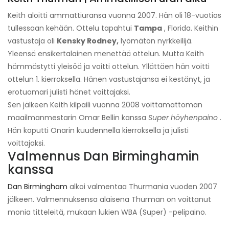
Keith aloitti ammattiuransa vuonna 2007. Hän oli 18-vuotias
tullessaan kehään. Ottelu tapahtui
Tampa
, Florida. Keithin
vastustaja oli
Kensky Rodney,
lyömätön nyrkkeilijä.
Yleensä ensikertalainen menettää ottelun. Mutta Keith
hämmästytti yleisöä ja voitti ottelun. Yllättäen hän voitti
ottelun 1. kierroksella. Hänen vastustajansa ei kestänyt, ja
erotuomari julisti hänet voittajaksi.
Sen jälkeen Keith kilpaili vuonna 2008 voittamattoman
maailmanmestarin Omar Bellin kanssa
Super höyhenpaino
.
Hän koputti Onarin kuudennella kierroksella ja julisti
voittajaksi.
Valmennus Dan Birminghamin
kanssa
Dan Birmingham
alkoi valmentaa Thurmania vuoden 2007
jälkeen. Valmennuksensa alaisena Thurman on voittanut
monia titteleitä, mukaan lukien WBA (Super) -pelipaino.