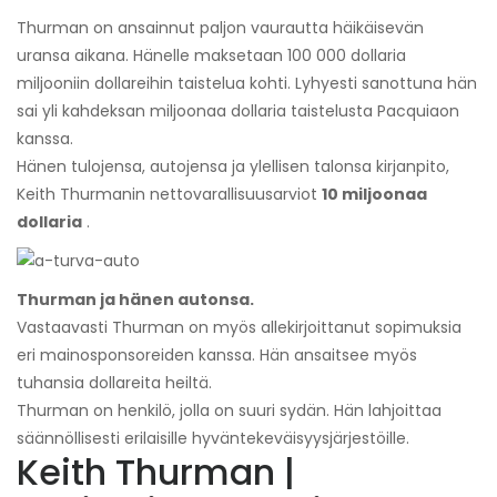
Thurman on ansainnut paljon vaurautta häikäisevän
uransa aikana. Hänelle maksetaan 100 000 dollaria
miljooniin dollareihin taistelua kohti. Lyhyesti sanottuna hän
sai yli kahdeksan miljoonaa dollaria taistelusta Pacquiaon
kanssa.
Hänen tulojensa, autojensa ja ylellisen talonsa kirjanpito,
Keith Thurmanin nettovarallisuusarviot
10 miljoonaa
dollaria
.
Thurman ja hänen autonsa.
Vastaavasti Thurman on myös allekirjoittanut sopimuksia
eri mainosponsoreiden kanssa. Hän ansaitsee myös
tuhansia dollareita heiltä.
Thurman on henkilö, jolla on suuri sydän. Hän lahjoittaa
säännöllisesti erilaisille hyväntekeväisyysjärjestöille.
Keith Thurman |