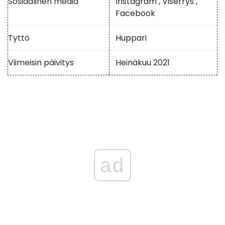
Sosiaalinen media
Instagram
,
Viserrys
,
Facebook
Tyttö
Huppari
Viimeisin päivitys
Heinäkuu 2021
ad