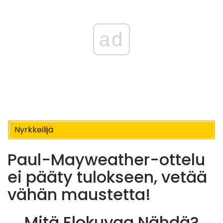
ad
Nyrkkeilijä
Paul-Mayweather-ottelu
ei pääty tulokseen, vetää
vähän maustetta!
Mitä Elokuvaa Nähdä?