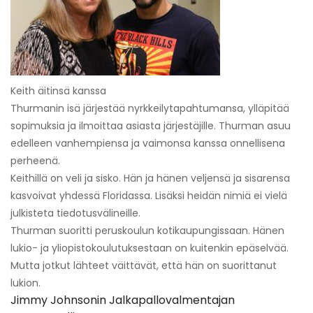
Keith äitinsä kanssa
Thurmanin isä järjestää nyrkkeilytapahtumansa, ylläpitää
sopimuksia ja ilmoittaa asiasta järjestäjille. Thurman asuu
edelleen vanhempiensa ja vaimonsa kanssa onnellisena
perheenä.
Keithillä on veli ja sisko. Hän ja hänen veljensä ja sisarensa
kasvoivat yhdessä Floridassa. Lisäksi heidän nimiä ei vielä
julkisteta tiedotusvälineille.
Thurman suoritti peruskoulun kotikaupungissaan. Hänen
lukio- ja yliopistokoulutuksestaan ​​on kuitenkin epäselvää.
Mutta jotkut lähteet väittävät, että hän on suorittanut
lukion.
Jimmy Johnsonin Jalkapallovalmentajan