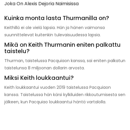
Joka On Alexis Dejoria Naimisissa
Kuinka monta lasta Thurmanilla on?
Keithillä ei ole vielä lapsia. Hän ja hänen vaimonsa
suunnittelevat kuitenkin tulevaisuudessa lapsia.
Mikä on Keith Thurmanin eniten palkattu
taistelu?
Thurman, taistelussa Pacquiaon kanssa, sai eniten palkatun
taistelunsa 8 miljoonan dollarin arvosta.
Miksi Keith loukkaantui?
Keith loukkaantui vuoden 2019 taistelussa Pacquiaon
kanssa. Taistelussa hän kärsi kylkiluiden rikkoutumisesta sen
jälkeen, kun Pacquiao loukkaantui häntä vartalolla.