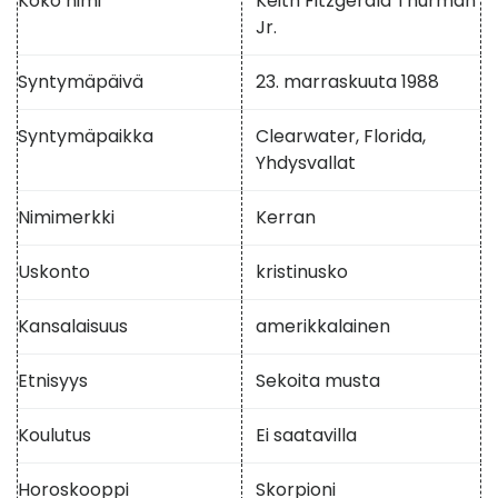
Koko nimi
Keith Fitzgerald Thurman
Jr.
Syntymäpäivä
23. marraskuuta 1988
Syntymäpaikka
Clearwater, Florida,
Yhdysvallat
Nimimerkki
Kerran
Uskonto
kristinusko
Kansalaisuus
amerikkalainen
Etnisyys
Sekoita musta
Koulutus
Ei saatavilla
Horoskooppi
Skorpioni