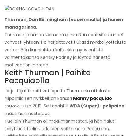
Thurman, Dan Birmingham (vasemmalla) ja hänen
managerinsa.
Thurman ja hänen valmentajansa Dan ovat sitoutuneet
vahvasti yhteen. He harjoittavat tiukasti nyrkkeilyotteluita
varten. Hän kunnioittaa kuitenkin myös entistä
valmentajaansa Kensky Rodney ja löytää hänestä
motivaation lähteen.
Keith Thurman | Päihitä
Pacquiaolla
Järjestäjät ilmoittivat lopulta Thurmanin ottelusta
filippiiniläisen nyrkkeilijän kanssa
Manny pacquiao
toukokuussa 2019. Se tapahtui
WBA (Super) -pelipaino
maailmanmestaruus.
Tuolloin Thurman oli maailmanmestari, ja hän halusi
säilyttää tittelin uudelleen voittamalla Pacquiaon.