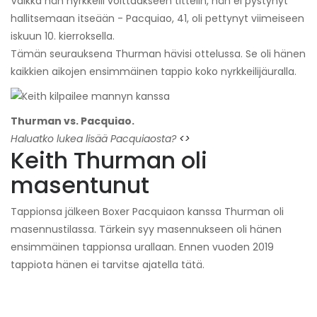
Vaikka hän nyrkkeili voittaakseen tittelin, hän ei pystynyt
hallitsemaan itseään - Pacquiao, 41, oli pettynyt viimeiseen
iskuun 10. kierroksella.
Tämän seurauksena Thurman hävisi ottelussa. Se oli hänen
kaikkien aikojen ensimmäinen tappio koko nyrkkeilijäuralla.
Thurman vs. Pacquiao.
Haluatko lukea lisää Pacquiaosta?
<>
Keith Thurman oli
masentunut
Tappionsa jälkeen Boxer Pacquiaon kanssa Thurman oli
masennustilassa. Tärkein syy masennukseen oli hänen
ensimmäinen tappionsa urallaan. Ennen vuoden 2019
tappiota hänen ei tarvitse ajatella tätä.