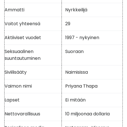
Ammatti
Nyrkkeilijä
Voitot yhteensä
29
Aktiiviset vuodet
1997 - nykyinen
Seksuaalinen
Suoraan
suuntautuminen
Siviilisääty
Naimisissa
Vaimon nimi
Priyana Thapa
Lapset
Ei mitään
Nettovarallisuus
10 miljoonaa dollaria