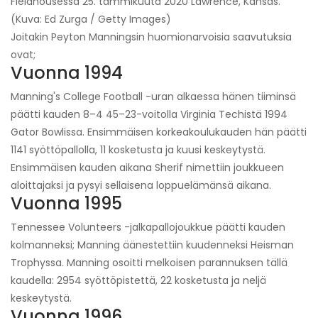
Fieldhousessa 25. tammikuuta 2020 Lawrence, Kansas.
(Kuva: Ed Zurga / Getty Images)
Joitakin Peyton Manningsin huomionarvoisia saavutuksia
ovat;
Vuonna 1994
Manning's College Football -uran alkaessa hänen tiiminsä
päätti kauden 8–4 45–23-voitolla Virginia Techistä 1994
Gator Bowlissa. Ensimmäisen korkeakoulukauden hän päätti
1141 syöttöpallolla, 11 kosketusta ja kuusi keskeytystä.
Ensimmäisen kauden aikana Sherif nimettiin joukkueen
aloittajaksi ja pysyi sellaisena loppuelämänsä aikana.
Vuonna 1995
Tennessee Volunteers -jalkapallojoukkue päätti kauden
kolmanneksi; Manning äänestettiin kuudenneksi Heisman
Trophyssa. Manning osoitti melkoisen parannuksen tällä
kaudella: 2954 syöttöpistettä, 22 kosketusta ja neljä
keskeytystä.
Vuonna 1996