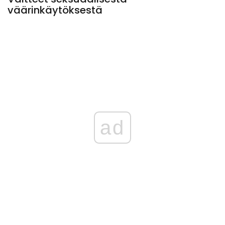
väärinkäytöksestä
ad