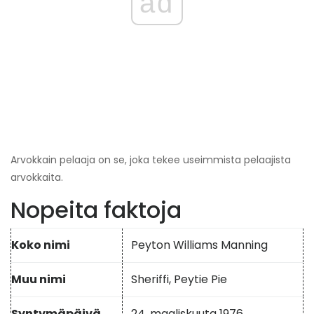
ad
Arvokkain pelaaja on se, joka tekee useimmista pelaajista
arvokkaita.
Nopeita faktoja
Koko nimi
Peyton Williams Manning
Muu nimi
Sheriffi, Peytie Pie
Syntymäpäivä
24. maaliskuuta 1976