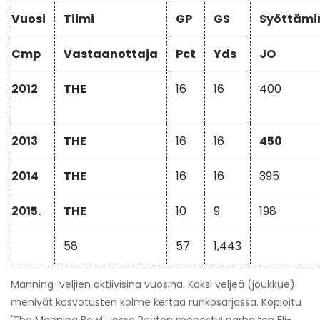
Vuosi
Tiimi
GP
GS
Syöttämi
Cmp
Vastaanottaja
Pct
Yds
JO
2012
THE
16
16
400
2013
THE
16
16
450
2014
THE
16
16
395
2015.
THE
10
9
198
58
57
1,443
Manning-veljien aktiivisina vuosina. Kaksi veljeä (joukkue)
menivät kasvotusten kolme kertaa runkosarjassa. Kopioitu