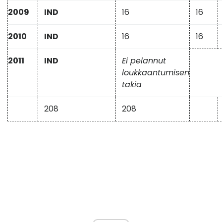
2009
IND
16
16
2010
IND
16
16
2011
IND
Ei pelannut
loukkaantumisen
takia
208
208