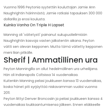
Vuonna 1996 Peytonia syytettiin kouluttajan Jamie Ann
Naughrightin häirinnästä; Jamie ratkaisi tapauksen 300 000
dollarilla ja erosi koulusta.
Kuinka Vanha On Triple H Lapset
Manning oli 'väitetysti' painanut sukupuolielimiään
Naughrightin kasvoja vasten jalkatentin aikana. Peyton
väitti sen olevan kepponen. Mutta tämä väitetty kepponen
meni liian pitkälle.
Sherif | Ammatillinen ura
Peyton Manningilla on ollut hedelmällinen ura urheilijana.
Hän oli Indianapolis Coltsissa 14 vuodenaikaa.
Kuitenkin Manning pelasi joukkueen kanssa 13 vuodenaikaa,
koska hänet piti syrjäyttää niskavamman vuoksi vuonna
2011.
Peyton liittyi Denver Broncosiin ja pelasi joukkueen kanssa 4
vuodenaikaa loukkaantumisensa jälkeen. Ennen eläkkeelle