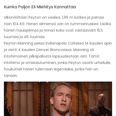
Kuinka Paljon Eli Miehitys Kannattaa
Ulkonäöltään Peyton on vaalea, 1,96 m korkea ja painaa
noin 104 KG. Hänen silmiensä väri on tummanruskea. Lisäksi
hänen hauispiirinsä ja rinnan koko ovat vastaavasti 15,5
tuumaa ja 46 tuumaa.
Peyton Manning pelasi Indianapolis Coltsissa 14 kauden ajan
ja vietti 4 kauden Denver Broncosissa. Manning oli
intohimoinen jalkapallosta lapsuudestaan ​​asti. Tämä
intohimo ja omistautuminen, jonka Peyton osoitti urheilulle,
houkutteli hänet tulemaan legendaksi, jonka hän on
tänään.