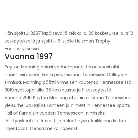
Hän sijoittui 3287 läpäisevällä telakalla, 20 kosketuksella ja 12
keskeytyksellä ja sijoittui 8. sijalle Heisman Trophy
-äänestyksessä.
Vuonna 1997
Peyton Manning palasi vanhempana; tämä vuosi olisi
hänen viimeinen kerta pelatessaan Tennessee College -
tiimissä. Manning päätti viimeisen kautensa Tennessee'ssä
3819 syöttöpallolla, 36 kosketusta ja 11 keskeytystä.
Vuonna 2016 Peyton Manning otettiin mukaan Tennesseen
yleisurheilun Hall of Fameen ja nimettiin Tennessee Sports
Hall of Fame'sin vuoden Tennessean-nimiseksi.
Jos työskentelet kovasti ja pelaat hyvin, kaikki nuo kriitikot
hiljentävät itsensä melko nopeasti.