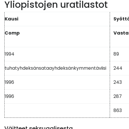
Yliopistojen uratilastot
Kausi
Syött
Comp
Vasta
1994
89
tuhatyhdeksänsataayhdeksänkymmentäviisi
244
1996
243
1996
287
863
Väitteet seksuaalisesta