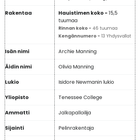
Rakentaa
Hauistimen koko -
15,5
tuumaa
Rinnan koko -
46 tuumaa
Kengännumero -
13 Yhdysvallat
Isän nimi
Archie Manning
Äidin nimi
Olivia Manning
Lukio
Isidore Newmanin lukio
Yliopisto
Tenessee College
Ammatti
Jalkapalloilija
Sijainti
Pelinrakentaja