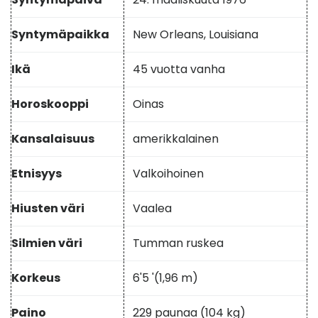
Syntymäpaikka
New Orleans, Louisiana
Ikä
45 vuotta vanha
Horoskooppi
Oinas
Kansalaisuus
amerikkalainen
Etnisyys
Valkoihoinen
Hiusten väri
Vaalea
Silmien väri
Tumman ruskea
Korkeus
6'5 '(1,96 m)
Paino
229 paunaa (104 kg)