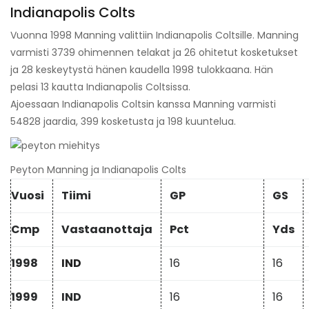
Indianapolis Colts
Vuonna 1998 Manning valittiin Indianapolis Coltsille. Manning
varmisti 3739 ohimennen telakat ja 26 ohitetut kosketukset
ja 28 keskeytystä hänen kaudella 1998 tulokkaana. Hän
pelasi 13 kautta Indianapolis Coltsissa.
Ajoessaan Indianapolis Coltsin kanssa Manning varmisti
54828 jaardia, 399 kosketusta ja 198 kuuntelua.
Peyton Manning ja Indianapolis Colts
Vuosi
Tiimi
GP
GS
Cmp
Vastaanottaja
Pct
Yds
1998
IND
16
16
1999
IND
16
16