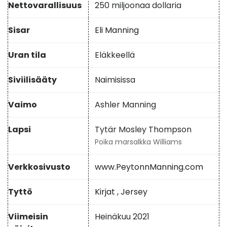
Nettovarallisuus
250 miljoonaa dollaria
Sisar
Eli Manning
Uran tila
Eläkkeellä
Siviilisääty
Naimisissa
Vaimo
Ashler Manning
Lapsi
Tytär Mosley Thompson
Poika marsalkka Williams
Verkkosivusto
www.PeytonnManning.com
Tyttö
Kirjat
,
Jersey
Viimeisin
Heinäkuu 2021