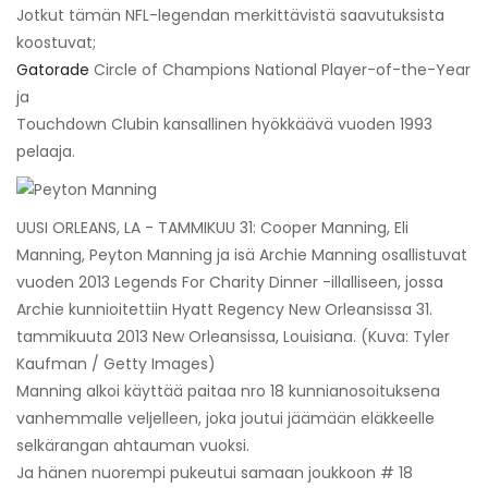
Jotkut tämän NFL-legendan merkittävistä saavutuksista
koostuvat;
Gatorade
Circle of Champions National Player-of-the-Year
ja
Touchdown Clubin kansallinen hyökkäävä vuoden 1993
pelaaja.
UUSI ORLEANS, LA - TAMMIKUU 31: Cooper Manning, Eli
Manning, Peyton Manning ja isä Archie Manning osallistuvat
vuoden 2013 Legends For Charity Dinner -illalliseen, jossa
Archie kunnioitettiin Hyatt Regency New Orleansissa 31.
tammikuuta 2013 New Orleansissa, Louisiana. (Kuva: Tyler
Kaufman / Getty Images)
Manning alkoi käyttää paitaa nro 18 kunnianosoituksena
vanhemmalle veljelleen, joka joutui jäämään eläkkeelle
selkärangan ahtauman vuoksi.
Ja hänen nuorempi pukeutui samaan joukkoon # 18