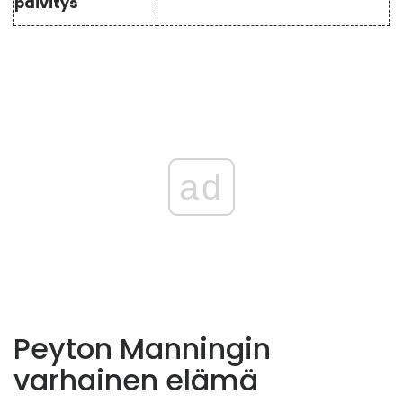
päivitys
ad
Peyton Manningin
varhainen elämä