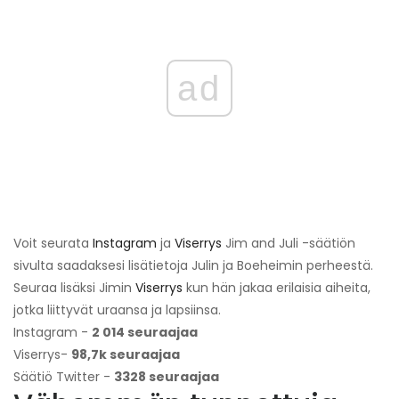
ad
Voit seurata
Instagram
ja
Viserrys
Jim and Juli -säätiön
sivulta saadaksesi lisätietoja Julin ja Boeheimin perheestä.
Seuraa lisäksi Jimin
Viserrys
kun hän jakaa erilaisia ​​aiheita,
jotka liittyvät uraansa ja lapsiinsa.
Instagram -
2 014 seuraajaa
Viserrys-
98,7k seuraajaa
Säätiö Twitter -
3328 seuraajaa