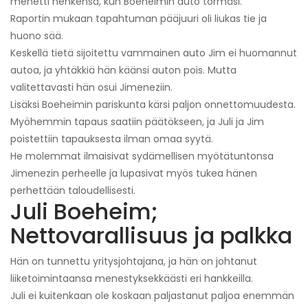
menetti henkensä, kun Boeheimin auto törmäsi.
Raportin mukaan tapahtuman pääjuuri oli liukas tie ja
huono sää.
Keskellä tietä sijoitettu vammainen auto Jim ei huomannut
autoa, ja yhtäkkiä hän käänsi auton pois. Mutta
valitettavasti hän osui Jimeneziin.
Lisäksi Boeheimin pariskunta kärsi paljon onnettomuudesta.
Myöhemmin tapaus saatiin päätökseen, ja Juli ja Jim
poistettiin tapauksesta ilman omaa syytä.
He molemmat ilmaisivat sydämellisen myötätuntonsa
Jimenezin perheelle ja lupasivat myös tukea hänen
perhettään taloudellisesti.
Juli Boeheim;
Nettovarallisuus ja palkka
Hän on tunnettu yritysjohtajana, ja hän on johtanut
liiketoimintaansa menestyksekkäästi eri hankkeilla.
Juli ei kuitenkaan ole koskaan paljastanut paljoa enemmän