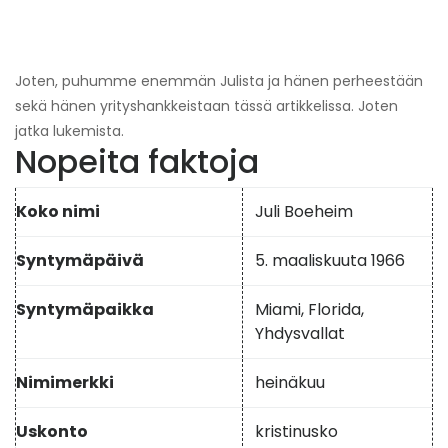
Joten, puhumme enemmän Julista ja hänen perheestään
sekä hänen yrityshankkeistaan ​​tässä artikkelissa. Joten
jatka lukemista.
Nopeita faktoja
Koko nimi
Juli Boeheim
Syntymäpäivä
5. maaliskuuta 1966
Syntymäpaikka
Miami, Florida,
Yhdysvallat
Nimimerkki
heinäkuu
Uskonto
kristinusko