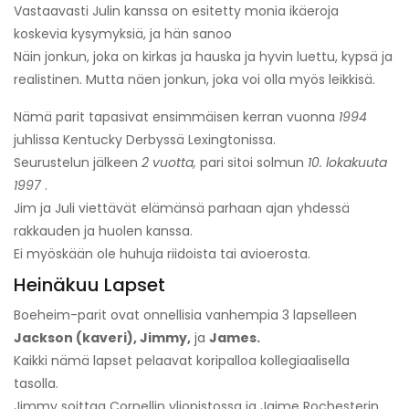
Vastaavasti Julin kanssa on esitetty monia ikäeroja
koskevia kysymyksiä, ja hän sanoo
Näin jonkun, joka on kirkas ja hauska ja hyvin luettu, kypsä ja
realistinen. Mutta näen jonkun, joka voi olla myös leikkisä.
Nämä parit tapasivat ensimmäisen kerran vuonna
1994
juhlissa Kentucky Derbyssä Lexingtonissa.
Seurustelun jälkeen
2 vuotta,
pari sitoi solmun
10. lokakuuta
1997
.
Jim ja Juli viettävät elämänsä parhaan ajan yhdessä
rakkauden ja huolen kanssa.
Ei myöskään ole huhuja riidoista tai avioerosta.
Heinäkuu Lapset
Boeheim-parit ovat onnellisia vanhempia 3 lapselleen
Jackson (kaveri), Jimmy,
ja
James.
Kaikki nämä lapset pelaavat koripalloa kollegiaalisella
tasolla.
Jimmy soittaa Cornellin yliopistossa ja Jaime Rochesterin