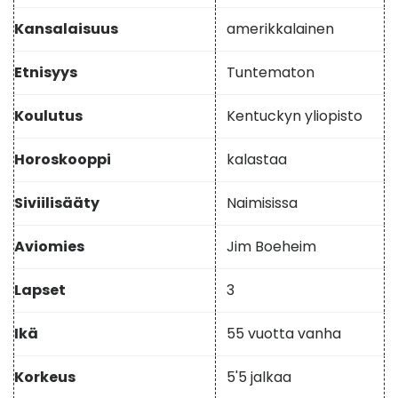
Kansalaisuus
amerikkalainen
Etnisyys
Tuntematon
Koulutus
Kentuckyn yliopisto
Horoskooppi
kalastaa
Siviilisääty
Naimisissa
Aviomies
Jim Boeheim
Lapset
3
Ikä
55 vuotta vanha
Korkeus
5'5 jalkaa