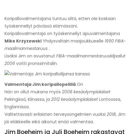
Koripallovalmentajana tuntuu siltä, ​​etten ole koskaan
työskennellyt päivässä elämässäni.
Koripallovalmentaja on työskennellyt apuvalmentajana
Mike Krzyzewski
Yhdysvaltain maajoukkueelle
1990 FIBA-
maailmanmestaruus
.
Lisäksi Jim on avustanut
FIBA-maailmanmestaruuskilpailut
2006
voitti pronssimitalin.
Valmentaja Jim koripallopelillä
On
Hän on ollut mukana myös
2008 kesäolympialaiset
Pekingissä, Kiinassa, ja
2012 kesäolympialaiset
Lontoossa,
Englannissa.
Valitettavasti erilaisten terveysongelmien vuoksi
2018,
Jim
jäi eläkkeelle eikä aikonut enää valmentaa.
Jim Boeheim ja Juli Boeheim rakastavat