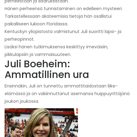
perheestään ja sisaruksistaan.
Hänen perheensä tunnistaminen on edelleen mysteeri.
Tarkastellessaan akateemisia tietoja hän osallistui
paikalliseen lukioon Floridassa.
Kentuckyn yliopistosta valmistunut Juli suoritti lapsi- ja
perheopinnot.
Lisäksi hänen tutkimuksensa keskittyy imeväisiin,
pikkulapsiin ja vammaisuuteen.
Juli Boeheim:
Ammatillinen ura
Ensinnäkin, Juli on tunnettu ammattitaidostaan ​​liike-
elämässä ja on vakiinnuttanut asemansa huippuyrittäjänä
joukon joukossa.