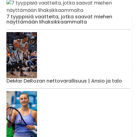
7 tyyppisiä vaatteita, jotka saavat miehen
näyttämään lihaksikkaammalta
DeMar DeRozan nettovarallisuus | Ansio ja talo