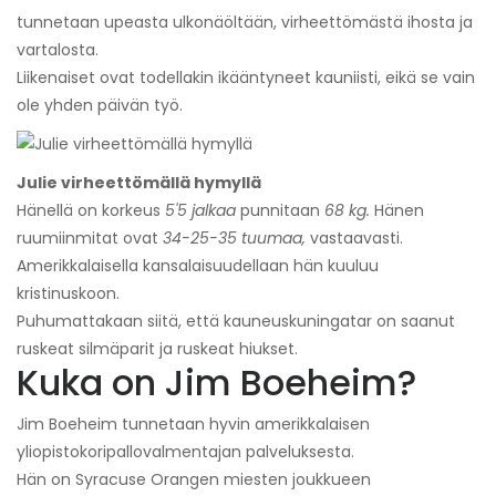
tunnetaan upeasta ulkonäöltään, virheettömästä ihosta ja
vartalosta.
Liikenaiset ovat todellakin ikääntyneet kauniisti, eikä se vain
ole yhden päivän työ.
Julie virheettömällä hymyllä
Hänellä on korkeus
5'5 jalkaa
punnitaan
68 kg.
Hänen
ruumiinmitat ovat
34-25-35 tuumaa,
vastaavasti.
Amerikkalaisella kansalaisuudellaan hän kuuluu
kristinuskoon.
Puhumattakaan siitä, että kauneuskuningatar on saanut
ruskeat silmäparit ja ruskeat hiukset.
Kuka on Jim Boeheim?
Jim Boeheim tunnetaan hyvin amerikkalaisen
yliopistokoripallovalmentajan palveluksesta.
Hän on Syracuse Orangen miesten joukkueen