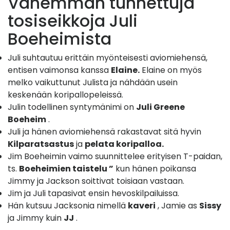
Vähemmän tunnettuja
tosiseikkoja Juli
Boeheimista
Juli suhtautuu erittäin myönteisesti aviomiehensä,
entisen vaimonsa kanssa
Elaine.
Elaine on myös
melko vaikuttunut Julista ja nähdään usein
keskenään koripallopeleissä.
Julin todellinen syntymänimi on
Juli Greene
Boeheim
.
Juli ja hänen aviomiehensä rakastavat sitä hyvin
Kilparatsastus
ja
pelata koripalloa.
Jim Boeheimin vaimo suunnittelee erityisen T-paidan,
ts.
Boeheimien taistelu ”
kun hänen poikansa
Jimmy ja Jackson soittivat toisiaan vastaan.
Jim ja Juli tapasivat ensin hevoskilpailuissa.
Hän kutsuu Jacksonia nimellä
kaveri
, Jamie as
Sissy
ja Jimmy kuin
JJ
.