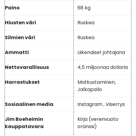
Paino
68 kg
Hiusten väri
Ruskea
Silmien väri
Ruskea
Ammatti
Liikenaiset johtajana
Nettovarallisuus
4,5 miljoonaa dollaria
Harrastukset
Matkustaminen,
Jalkapallo
Sosiaalinen media
Instagram
,
Viserrys
Jim Boeheimin
Kirja (verenvuoto
kauppatavara
oranssi)