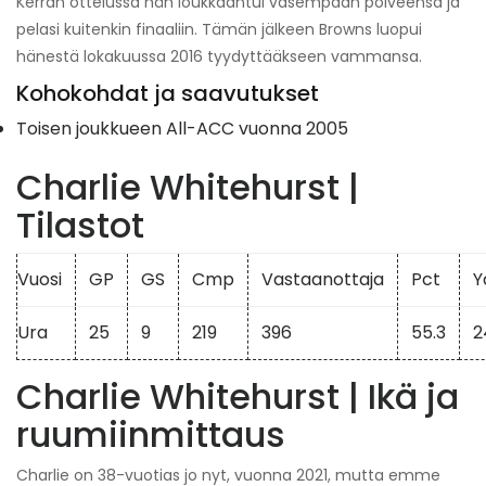
Kerran ottelussa hän loukkaantui vasempaan polveensa ja
pelasi kuitenkin finaaliin. Tämän jälkeen Browns luopui
hänestä lokakuussa 2016 tyydyttääkseen vammansa.
Kohokohdat ja saavutukset
Toisen joukkueen All-ACC vuonna 2005
Charlie Whitehurst |
Tilastot
Vuosi
GP
GS
Cmp
Vastaanottaja
Pct
Y
Ura
25
9
219
396
55.3
2
Charlie Whitehurst | Ikä ja
ruumiinmittaus
Charlie on 38-vuotias jo nyt, vuonna 2021, mutta emme