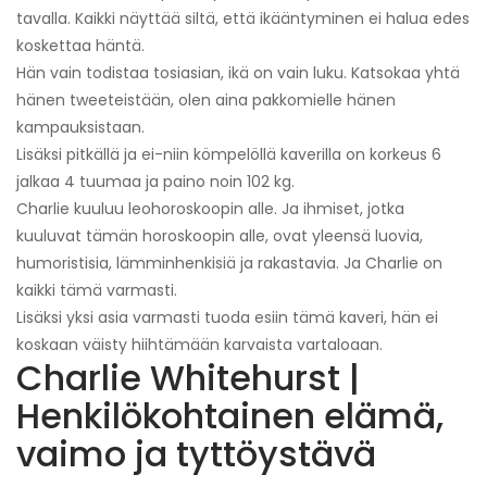
tavalla. Kaikki näyttää siltä, ​​että ikääntyminen ei halua edes
koskettaa häntä.
Hän vain todistaa tosiasian, ikä on vain luku. Katsokaa yhtä
hänen tweeteistään, olen aina pakkomielle hänen
kampauksistaan.
Lisäksi pitkällä ja ei-niin kömpelöllä kaverilla on korkeus 6
jalkaa 4 tuumaa ja paino noin 102 kg.
Charlie kuuluu leohoroskoopin alle. Ja ihmiset, jotka
kuuluvat tämän horoskoopin alle, ovat yleensä luovia,
humoristisia, lämminhenkisiä ja rakastavia. Ja Charlie on
kaikki tämä varmasti.
Lisäksi yksi asia varmasti tuoda esiin tämä kaveri, hän ei
koskaan väisty hiihtämään karvaista vartaloaan.
Charlie Whitehurst |
Henkilökohtainen elämä,
vaimo ja tyttöystävä