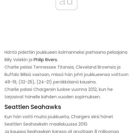
ad
Häntä pidettiin joukkueen kolmanneksi parhaana pelaajana
Billy Volekin ja
Philip Rivers.
Charlie pelasi Tennessee Titansia, Cleveland Brownsia ja
Buffalo Billsiä vastaan, missä hän johti joukkueensa voittoon
48-19, (32-25), (24-21) peräkkäisinä kausina.
Charlie palasi Chargersin luokse vuonna 2012, kun he
tarjosivat hänelle kahden vuoden sopimuksen.
Seattlen Seahawks
Kun hän voitti muita joukkueita, Chargers siirsi hänet
Seattlen Seahawksiin maaliskuussa 2010.
Ja kauppa Seahawksin kanssa oli arvoltaan 8 miljoonaa