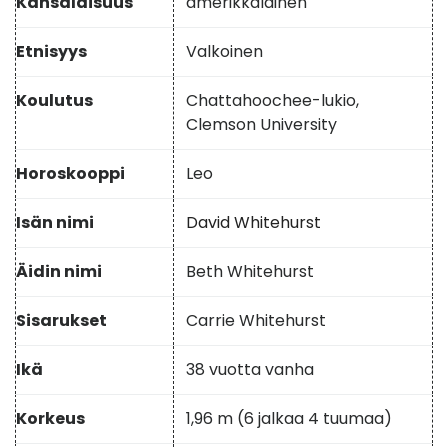
Kansalaisuus
amerikkalainen
Etnisyys
Valkoinen
Koulutus
Chattahoochee-lukio,
Clemson University
Horoskooppi
Leo
Isän nimi
David Whitehurst
Äidin nimi
Beth Whitehurst
Sisarukset
Carrie Whitehurst
Ikä
38 vuotta vanha
Korkeus
1,96 m (6 jalkaa 4 tuumaa)