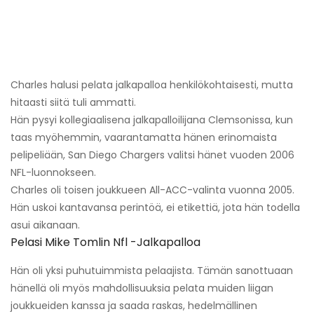
Charles halusi pelata jalkapalloa henkilökohtaisesti, mutta
hitaasti siitä tuli ammatti.
Hän pysyi kollegiaalisena jalkapalloilijana Clemsonissa, kun
taas myöhemmin, vaarantamatta hänen erinomaista
pelipeliään, San Diego Chargers valitsi hänet vuoden 2006
NFL-luonnokseen.
Charles oli toisen joukkueen All-ACC-valinta vuonna 2005.
Hän uskoi kantavansa perintöä, ei etikettiä, jota hän todella
asui aikanaan.
Pelasi Mike Tomlin Nfl -jalkapalloa
Hän oli yksi puhutuimmista pelaajista. Tämän sanottuaan
hänellä oli myös mahdollisuuksia pelata muiden liigan
joukkueiden kanssa ja saada raskas, hedelmällinen