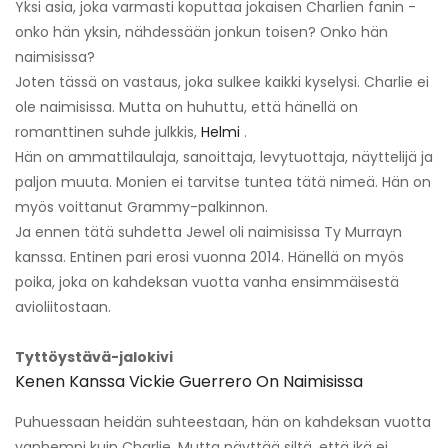
Yksi asia, joka varmasti koputtaa jokaisen Charlien fanin -
onko hän yksin, nähdessään jonkun toisen? Onko hän
naimisissa?
Joten tässä on vastaus, joka sulkee kaikki kyselysi. Charlie ei
ole naimisissa. Mutta on huhuttu, että hänellä on
romanttinen suhde julkkis,
Helmi
.
Hän on ammattilaulaja, sanoittaja, levytuottaja, näyttelijä ja
paljon muuta. Monien ei tarvitse tuntea tätä nimeä. Hän on
myös voittanut Grammy-palkinnon.
Ja ennen tätä suhdetta Jewel oli naimisissa Ty Murrayn
kanssa. Entinen pari erosi vuonna 2014. Hänellä on myös
poika, joka on kahdeksan vuotta vanha ensimmäisestä
avioliitostaan.
Tyttöystävä-jalokivi
Kenen Kanssa Vickie Guerrero On Naimisissa
Puhuessaan heidän suhteestaan, hän on kahdeksan vuotta
vanhempi kuin Charlie. Mutta näyttää siltä, ​​että ikä ei