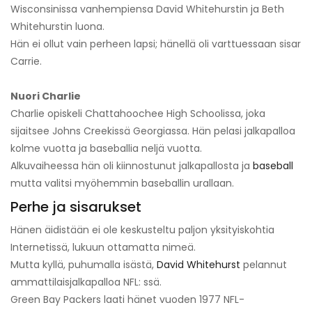
Wisconsinissa vanhempiensa David Whitehurstin ja Beth
Whitehurstin luona.
Hän ei ollut vain perheen lapsi; hänellä oli varttuessaan sisar
Carrie.
Nuori Charlie
Charlie opiskeli Chattahoochee High Schoolissa, joka
sijaitsee Johns Creekissä Georgiassa. Hän pelasi jalkapalloa
kolme vuotta ja baseballia neljä vuotta.
Alkuvaiheessa hän oli kiinnostunut jalkapallosta ja
baseball
mutta valitsi myöhemmin baseballin urallaan.
Perhe ja sisarukset
Hänen äidistään ei ole keskusteltu paljon yksityiskohtia
Internetissä, lukuun ottamatta nimeä.
Mutta kyllä, puhumalla isästä,
David Whitehurst
pelannut
ammattilaisjalkapalloa NFL: ssä.
Green Bay Packers laati hänet vuoden 1977 NFL-