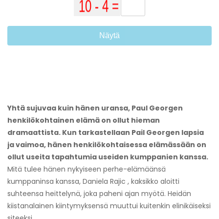
Näytä
Yhtä sujuvaa kuin hänen uransa, Paul Georgen
henkilökohtainen elämä on ollut hieman
dramaattista. Kun tarkastellaan Pail Georgen lapsia
ja vaimoa, hänen henkilökohtaisessa elämässään on
ollut useita tapahtumia useiden kumppanien kanssa.
Mitä tulee hänen nykyiseen perhe-elämäänsä
kumppaninsa kanssa, Daniela Rajic , kaksikko aloitti
suhteensa heittelynä, joka paheni ajan myötä. Heidän
kiistanalainen kiintymyksensä muuttui kuitenkin elinikäiseksi
siteeksi.