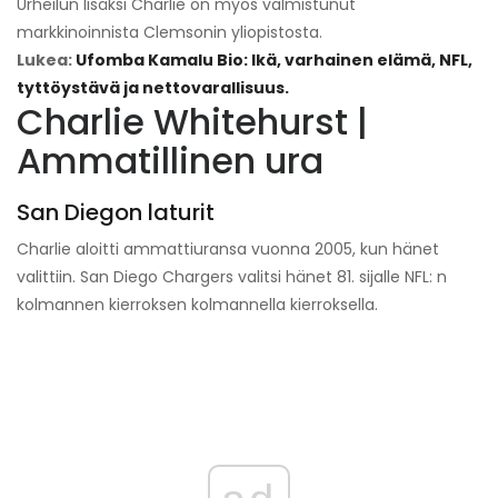
Urheilun lisäksi Charlie on myös valmistunut
markkinoinnista Clemsonin yliopistosta.
Lukea:
Ufomba Kamalu Bio: Ikä, varhainen elämä, NFL,
tyttöystävä ja nettovarallisuus.
Charlie Whitehurst |
Ammatillinen ura
San Diegon laturit
Charlie aloitti ammattiuransa vuonna 2005, kun hänet
valittiin. San Diego Chargers valitsi hänet 81. sijalle NFL: n
kolmannen kierroksen kolmannella kierroksella.