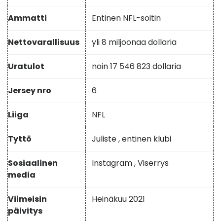
Ammatti
Entinen NFL-soitin
Nettovarallisuus
yli 8 miljoonaa dollaria
Uratulot
noin 17 546 823 dollaria
Jersey nro
6
Liiga
NFL
Tyttö
Juliste
,
entinen klubi
Sosiaalinen
Instagram
,
Viserrys
media
Viimeisin
Heinäkuu 2021
päivitys