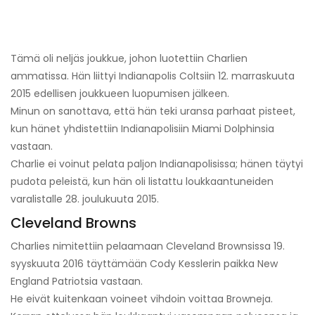
Tämä oli neljäs joukkue, johon luotettiin Charlien
ammatissa. Hän liittyi Indianapolis Coltsiin 12. marraskuuta
2015 edellisen joukkueen luopumisen jälkeen.
Minun on sanottava, että hän teki uransa parhaat pisteet,
kun hänet yhdistettiin Indianapolisiin Miami Dolphinsia
vastaan.
Charlie ei voinut pelata paljon Indianapolisissa; hänen täytyi
pudota peleistä, kun hän oli listattu loukkaantuneiden
varalistalle 28. joulukuuta 2015.
Cleveland Browns
Charlies nimitettiin pelaamaan Cleveland Brownsissa 19.
syyskuuta 2016 täyttämään Cody Kesslerin paikka New
England Patriotsia vastaan.
He eivät kuitenkaan voineet vihdoin voittaa Browneja.