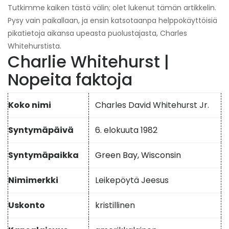
Tutkimme kaiken tästä välin; olet lukenut tämän artikkelin.
Pysy vain paikallaan, ja ensin katsotaanpa helppokäyttöisiä
pikatietoja aikansa upeasta puolustajasta, Charles
Whitehurstista.
Charlie Whitehurst |
Nopeita faktoja
Koko nimi
Charles David Whitehurst Jr.
Syntymäpäivä
6. elokuuta 1982
Syntymäpaikka
Green Bay, Wisconsin
Nimimerkki
Leikepöytä Jeesus
Uskonto
kristillinen