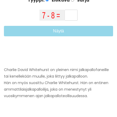
Tyyppi:
Elokuva
Sarja
Näytä
Charlie David Whitehurst on yleinen nimi jalkapallofaneille
tai kenellekään muulle, joka liittyy jalkapalloon.
Hän on myös suosittu Charlie Whitehurst. Hän on entinen
ammattilaisjalkapalloilija, joka on menestynyt yli
vuosikymmenen ajan jalkapalloteollisuudessa.