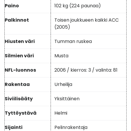
Paino
102 kg (224 paunaa)
Palkinnot
Toisen joukkueen kaikki
ACC
(2005)
Hiusten väri
Tumman ruskea
Silmien väri
Musta
NFL-luonnos
2006 / kierros: 3 / valinta: 81
Rakentaa
Urheilija
Siviilisääty
Yksittäinen
Tyttöystävä
Helmi
Sijainti
Pelinrakentaja