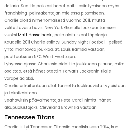
dollaria. Seattle palkkasi hänet paitsi esiintymiseen myös
franchising-pelinrakentajan mielessä pitämiseen.
Charlie aloitti nimenomaisesti vuonna 2011, mutta
valitettavasti hävisi New York Giantille loukkaantumisen
vuoksi
Matt Hasselbeck
, pelin aloituskenttäpelaaja.
Kaudella 2011 Charlie esiintyi Sunday Night Football -pelissä
yhtä mahtavaa joukkoa, St. Louis Ramsia vastaan,
päättääkseen NFC West -voittajan.
Lyhyessä ajassa Charliesia pidettiin joukkueen pilarina, mikä
osoittaa, että hänet otettiin Tarvaris Jacksonin tilalle
varapelaajaksi.
Charlie ei kuitenkaan ollut tunnettu loukkaavista tyyleistään
ja tekniikoistaan.
Seahawksin päävalmentaja Pete Caroll nimitti hänet
alkupuolustajaksi Cleveland Brownsia vastaan.
Tennessee Titans
Charlie liittyi Tennessee Titansiin maaliskuussa 2014, kun