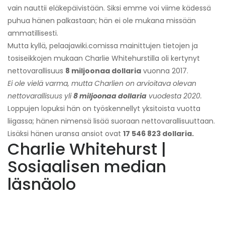
vain nauttii eläkepäivistään. Siksi emme voi viime kädessä
puhua hänen palkastaan; hän ei ole mukana missään
ammatillisesti.
Mutta kyllä, pelaajawiki.comissa mainittujen tietojen ja
tosiseikkojen mukaan Charlie Whitehurstilla oli kertynyt
nettovarallisuus
8 miljoonaa dollaria
vuonna 2017.
Ei ole vielä varma, mutta Charlien on arvioitava olevan
nettovarallisuus yli
8 miljoonaa dollaria
vuodesta 2020.
Loppujen lopuksi hän on työskennellyt yksitoista vuotta
liigassa; hänen nimensä lisää suoraan nettovarallisuuttaan.
Lisäksi hänen uransa ansiot ovat
17 546 823 dollaria.
Charlie Whitehurst |
Sosiaalisen median
läsnäolo