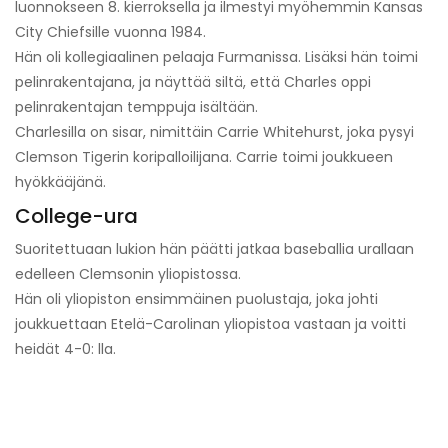
luonnokseen 8. kierroksella ja ilmestyi myöhemmin Kansas
City Chiefsille vuonna 1984.
Hän oli kollegiaalinen pelaaja Furmanissa. Lisäksi hän toimi
pelinrakentajana, ja näyttää siltä, ​​että Charles oppi
pelinrakentajan temppuja isältään.
Charlesilla on sisar, nimittäin Carrie Whitehurst, joka pysyi
Clemson Tigerin koripalloilijana. Carrie toimi joukkueen
hyökkääjänä.
College-ura
Suoritettuaan lukion hän päätti jatkaa baseballia urallaan
edelleen Clemsonin yliopistossa.
Hän oli yliopiston ensimmäinen puolustaja, joka johti
joukkuettaan Etelä-Carolinan yliopistoa vastaan ​​ja voitti
heidät 4-0: lla.