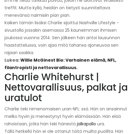
Emme tiedä tarkkaa päivää, jolloin he aloittivat virallisesti
treffit. Mutta kyllä, heidän on tietysti suunniteltava
menevänsä naimisiin pian pian.
Kaiken tämän lisäksi Charlie sijoittui Nashville Lifestyle -
sivustolla jossakin asemassa 25 kauneimman ihmisen
joukossa vuonna 2014. Sen jälkeen hän antoi lausunnon
haastattelussa, voin ajaa mitä tahansa ajoneuvoa sen
rajaan saakka.
Lukea:
Willie McGinest Bio: Varhainen elämä, NFL,
filantropisti ja nettovarallisuus.
Charlie Whitehurst |
Nettovarallisuus, palkat ja
uratulot
Charlie teki nimenomaisen uran NFL: ssä. Hän on ansainnut
melko hyvin ja menestynyt hyvin elämässään. Hän elää
rahoistaan, jotka hän teki hänestä
jalkapallo
ura.
Tällä hetkellä hän ei ole ottanut töitä muilta puolilta. Hän