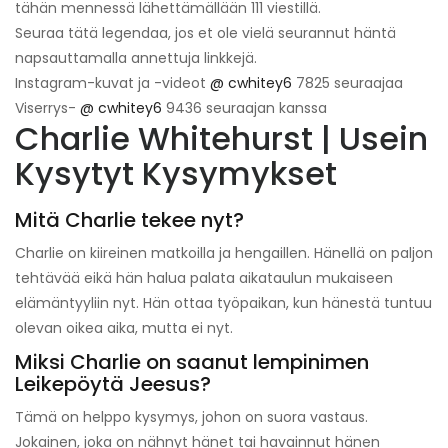
tähän mennessä lähettämällään 111 viestillä.
Seuraa tätä legendaa, jos et ole vielä seurannut häntä
napsauttamalla annettuja linkkejä.
Instagram-kuvat ja -videot
@ cwhitey6
7825 seuraajaa
Viserrys-
@ cwhitey6
9436 seuraajan kanssa
Charlie Whitehurst | Usein
Kysytyt Kysymykset
Mitä Charlie tekee nyt?
Charlie on kiireinen matkoilla ja hengaillen. Hänellä on paljon
tehtävää eikä hän halua palata aikataulun mukaiseen
elämäntyyliin nyt. Hän ottaa työpaikan, kun hänestä tuntuu
olevan oikea aika, mutta ei nyt.
Miksi Charlie on saanut lempinimen
Leikepöytä Jeesus?
Tämä on helppo kysymys, johon on suora vastaus.
Jokainen, joka on nähnyt hänet tai havainnut hänen