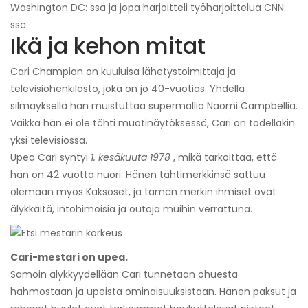
Washington DC: ssä ja jopa harjoitteli työharjoittelua CNN:
ssä.
Ikä ja kehon mitat
Cari Champion on kuuluisa lähetystoimittaja ja
televisiohenkilöstö, joka on jo 40-vuotias. Yhdellä
silmäyksellä hän muistuttaa supermallia Naomi Campbellia.
Vaikka hän ei ole tähti muotinäytöksessä, Cari on todellakin
yksi televisiossa.
Upea Cari syntyi
1. kesäkuuta 1978
, mikä tarkoittaa, että
hän on 42 vuotta nuori. Hänen tähtimerkkinsä sattuu
olemaan myös Kaksoset, ja tämän merkin ihmiset ovat
älykkäitä, intohimoisia ja outoja muihin verrattuna.
Cari-mestari on upea.
Samoin älykkyydellään Cari tunnetaan ohuesta
hahmostaan ​​ja upeista ominaisuuksistaan. Hänen paksut ja