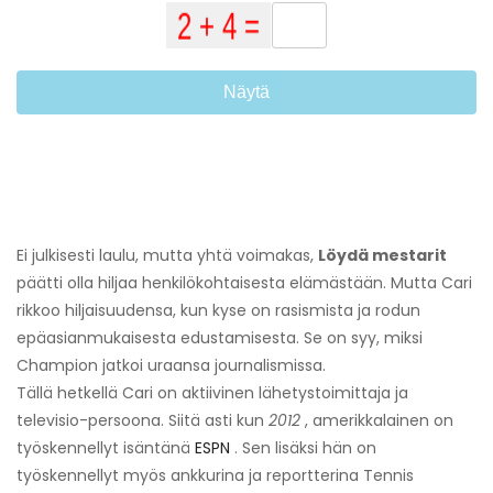
Näytä
Ei julkisesti laulu, mutta yhtä voimakas,
Löydä mestarit
päätti olla hiljaa henkilökohtaisesta elämästään. Mutta Cari
rikkoo hiljaisuudensa, kun kyse on rasismista ja rodun
epäasianmukaisesta edustamisesta. Se on syy, miksi
Champion jatkoi uraansa journalismissa.
Tällä hetkellä Cari on aktiivinen lähetystoimittaja ja
televisio-persoona. Siitä asti kun
2012
, amerikkalainen on
työskennellyt isäntänä
ESPN
. Sen lisäksi hän on
työskennellyt myös ankkurina ja reportterina Tennis