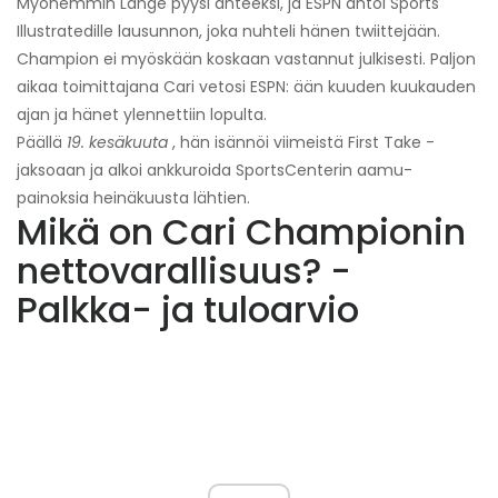
Myöhemmin Lange pyysi anteeksi, ja ESPN antoi Sports
Illustratedille lausunnon, joka nuhteli hänen twiittejään.
Champion ei myöskään koskaan vastannut julkisesti. Paljon
aikaa toimittajana Cari vetosi ESPN: ään kuuden kuukauden
ajan ja hänet ylennettiin lopulta.
Päällä
19. kesäkuuta
, hän isännöi viimeistä First Take -
jaksoaan ja alkoi ankkuroida SportsCenterin aamu-
painoksia heinäkuusta lähtien.
Mikä on Cari Championin
nettovarallisuus? -
Palkka- ja tuloarvio