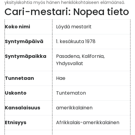
yksityiskohtia myös hänen henkilökohtaiseen elämäänsä.
Cari-mestari: Nopea tieto
Koko nimi
Löydä mestarit
Syntymäpäivä
1. kesäkuuta 1978
Syntymäpaikka
Pasadena, Kalifornia,
Yhdysvallat
Tunnetaan
Hae
Uskonto
Tuntematon
Kansalaisuus
amerikkalainen
Etnisyys
Afrikkalais-amerikkalainen