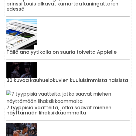
prinssi Louis alkavat kumartaa kuningattaren
edessä
Tällä analyytikolla on suuria toiveita Applelle
30 kuvaa kauhuelokuvien kuuluisimmista naisista
7 tyyppisiä vaatteita, jotka saavat miehen
näyttämään lihaksikkaammalta