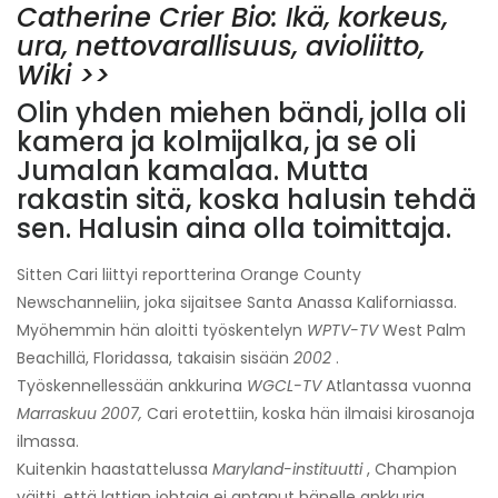
Catherine Crier Bio: Ikä, korkeus,
ura, nettovarallisuus, avioliitto,
Wiki >>
Olin yhden miehen bändi, jolla oli
kamera ja kolmijalka, ja se oli
Jumalan kamalaa. Mutta
rakastin sitä, koska halusin tehdä
sen. Halusin aina olla toimittaja.
Sitten Cari liittyi reportterina Orange County
Newschanneliin, joka sijaitsee Santa Anassa Kaliforniassa.
Myöhemmin hän aloitti työskentelyn
WPTV-TV
West Palm
Beachillä, Floridassa, takaisin sisään
2002
.
Työskennellessään ankkurina
WGCL-TV
Atlantassa vuonna
Marraskuu 2007,
Cari erotettiin, koska hän ilmaisi kirosanoja
ilmassa.
Kuitenkin haastattelussa
Maryland-instituutti
, Champion
väitti, että lattian johtaja ei antanut hänelle ankkuria.