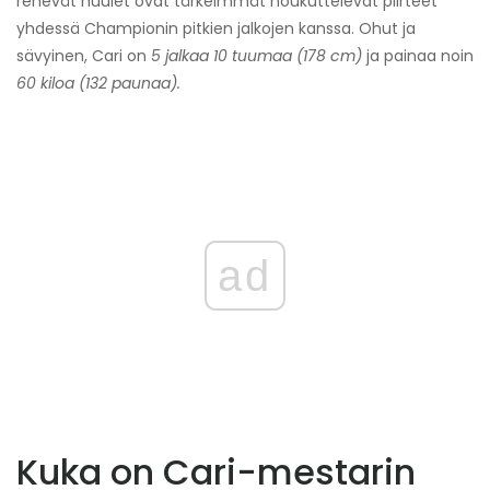
rehevät huulet ovat tärkeimmät houkuttelevat piirteet
yhdessä Championin pitkien jalkojen kanssa. Ohut ja
sävyinen, Cari on
5 jalkaa 10 tuumaa (178 cm)
ja painaa noin
60 kiloa (132 paunaa).
ad
Kuka on Cari-mestarin