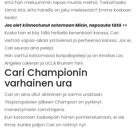
että hän mieluummin tapaa mustia miehiä. Tarkoittaako
tämä sitä, että hänellä on joku mielessään? Emme koskaan
tiedä!
Jos olet kiinnostunut ostamaan Micin, napsauta tätä >>
Koska hän ei käy tällä hetkellä kenenkään kanssa, Cari
viettää vapaa-aikaa ystäviensä ja perheensä kanssa. Jos ei,
Cari seuraa aina pelejä.
Hän varttui katsomassa koripallopelejä ja on innokas Los
Angeles Lakersin ja UCLA Bruinsin fani.
Cari Championin
varhainen ura
Cari on aina ollut aktiivinen ja varma urastaan.
Yliopistopäivien jälkeen Champion on pyrkinyt
menestymään toimittajana.
Kun katsotaan taaksepäin hänen ponnisteluistaan, ei ole
ihme, kuinka paljon Cari on nähnyt nyt.