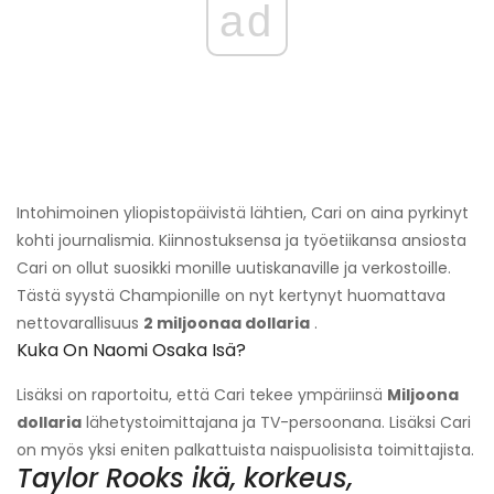
ad
Intohimoinen yliopistopäivistä lähtien, Cari on aina pyrkinyt
kohti journalismia. Kiinnostuksensa ja työetiikansa ansiosta
Cari on ollut suosikki monille uutiskanaville ja verkostoille.
Tästä syystä Championille on nyt kertynyt huomattava
nettovarallisuus
2 miljoonaa dollaria
.
Kuka On Naomi Osaka Isä?
Lisäksi on raportoitu, että Cari tekee ympäriinsä
Miljoona
dollaria
lähetystoimittajana ja TV-persoonana. Lisäksi Cari
on myös yksi eniten palkattuista naispuolisista toimittajista.
Taylor Rooks ikä, korkeus,