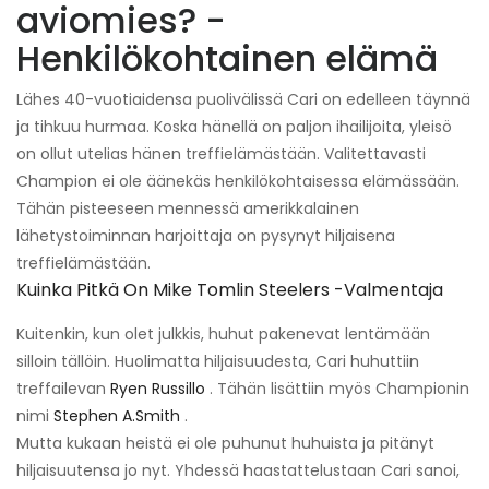
aviomies? -
Henkilökohtainen elämä
Lähes 40-vuotiaidensa puolivälissä Cari on edelleen täynnä
ja tihkuu hurmaa. Koska hänellä on paljon ihailijoita, yleisö
on ollut utelias hänen treffielämästään. Valitettavasti
Champion ei ole äänekäs henkilökohtaisessa elämässään.
Tähän pisteeseen mennessä amerikkalainen
lähetystoiminnan harjoittaja on pysynyt hiljaisena
treffielämästään.
Kuinka Pitkä On Mike Tomlin Steelers -valmentaja
Kuitenkin, kun olet julkkis, huhut pakenevat lentämään
silloin tällöin. Huolimatta hiljaisuudesta, Cari huhuttiin
treffailevan
Ryen Russillo
. Tähän lisättiin myös Championin
nimi
Stephen A.Smith
.
Mutta kukaan heistä ei ole puhunut huhuista ja pitänyt
hiljaisuutensa jo nyt. Yhdessä haastattelustaan ​​Cari sanoi,