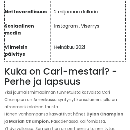
Nettovarallisuus
2 miljoonaa dollaria
Sosiaalinen
Instagram
,
Viserrys
media
Viimeisin
Heinäkuu 2021
päivitys
Kuka on Cari-mestari? -
Perhe ja lapsuus
Yksi journalismimaailman tunnetuista kasvoista Cari
Champion on Amerikassa syntynyt kansalainen, jolla on
afroamerikkalainen tausta.
Hänen vanhempansa kasvattivat hänet
Dylan Champion
ja
Mariah Champion,
Pasadenassa, Kaliforniassa,
Yhdysvalloissa. Samoin hän on perheensä toinen tytär.