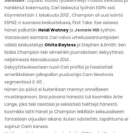
Johnson
. Lopuksi, vuosia työskennellyt muissa verkoissa ja
hankkinut kokemusta, Cari laskeutui työhön ESPN: ssä.
Käynnistetään
1. lokakuuta 2012
, Champion oli uusi isäntä
ESPN2: n suorassa keskustelussa, First Take. Itse asiassa
hänet palkattiin
Heidi Watney
ja
Jemele Hill
työhön.
Vastaavasti isäntänä Cari valvoi urheiluasiantuntijoiden
välisiä keskusteluja
Ohita Bayless
ja Stephen A.Smith. Sen
lisäksi Champion teki viimeinkin journalistisen debyyttinsä
neljännessä
Marraskuussa 2014
.
Debyyttiteoksestaan ​​nuori Cari profiloi ja haastatteli
amerikkalaisen jalkapallon puolustaja Cam Newtonia
segmentissä
E: 60
.
Hänen iso päivä ei kuitenkaan mennyt onnelliseen
muistiinpanoon. Sinä päivänä hänestä tuli koomikko Artie
Lange, joka teki rasistisia ja seksistisiä twiittejä hänestä.
Koomikko laitti hänet ja Champion leikillään seksuaaliseen
fantasiaan orjuuden aikana. Kuten odotettiin, tapahtuma ei
sopinut Carin kanssa.