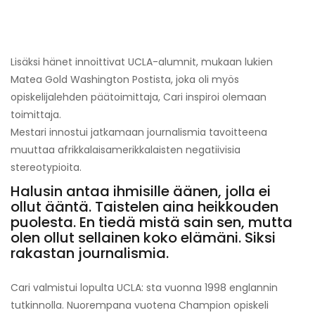
Lisäksi hänet innoittivat UCLA-alumnit, mukaan lukien
Matea Gold Washington Postista, joka oli myös
opiskelijalehden päätoimittaja, Cari inspiroi olemaan
toimittaja.
Mestari innostui jatkamaan journalismia tavoitteena
muuttaa afrikkalaisamerikkalaisten negatiivisia
stereotypioita.
Halusin antaa ihmisille äänen, jolla ei
ollut ääntä. Taistelen aina heikkouden
puolesta. En tiedä mistä sain sen, mutta
olen ollut sellainen koko elämäni. Siksi
rakastan journalismia.
Cari valmistui lopulta UCLA: sta vuonna 1998 englannin
tutkinnolla. Nuorempana vuotena Champion opiskeli