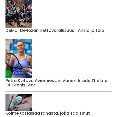
DeMar DeRozan nettovarallisuus | Ansio ja talo
Petra Kvitova Aviomies Jiri Vanek: Inside The Life
Of Tennis Star
Kolme tosiasiaa rahasta, joka saa sinut