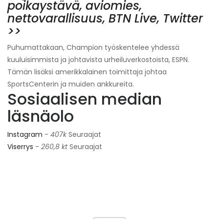
poikaystävä, aviomies,
nettovarallisuus, BTN Live, Twitter
>>
Puhumattakaan, Champion työskentelee yhdessä
kuuluisimmista ja johtavista urheiluverkostoista, ESPN.
Tämän lisäksi amerikkalainen toimittaja johtaa
SportsCenterin ja muiden ankkureita.
Sosiaalisen median
läsnäolo
Instagram
-
407k
Seuraajat
Viserrys
-
260,8 kt
Seuraajat