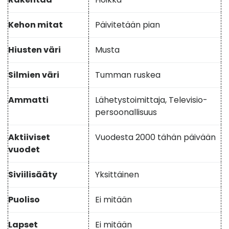
Kehon mitat
Päivitetään pian
Hiusten väri
Musta
Silmien väri
Tumman ruskea
Ammatti
Lähetystoimittaja, Televisio-
persoonallisuus
Aktiiviset
Vuodesta 2000 tähän päivään
vuodet
Siviilisääty
Yksittäinen
Puoliso
Ei mitään
Lapset
Ei mitään