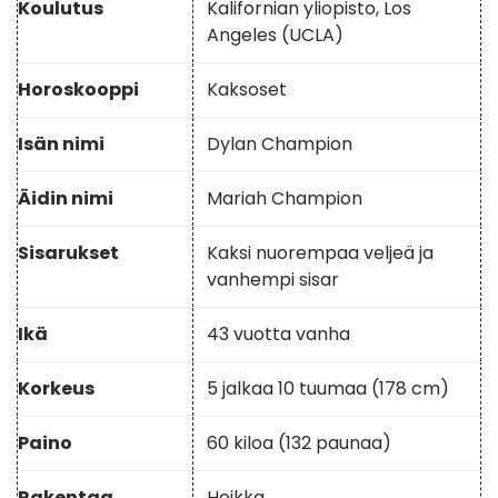
Koulutus
Kalifornian yliopisto, Los
Angeles (UCLA)
Horoskooppi
Kaksoset
Isän nimi
Dylan Champion
Äidin nimi
Mariah Champion
Sisarukset
Kaksi nuorempaa veljeä ja
vanhempi sisar
Ikä
43 vuotta vanha
Korkeus
5 jalkaa 10 tuumaa (178 cm)
Paino
60 kiloa (132 paunaa)
Rakentaa
Hoikka