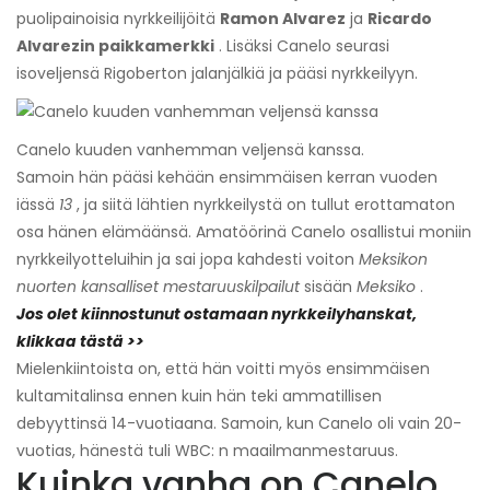
puolipainoisia nyrkkeilijöitä
Ramon Alvarez
ja
Ricardo
Alvarezin paikkamerkki
. Lisäksi Canelo seurasi
isoveljensä Rigoberton jalanjälkiä ja pääsi nyrkkeilyyn.
Canelo kuuden vanhemman veljensä kanssa.
Samoin hän pääsi kehään ensimmäisen kerran vuoden
iässä
13
, ja siitä lähtien nyrkkeilystä on tullut erottamaton
osa hänen elämäänsä. Amatöörinä Canelo osallistui moniin
nyrkkeilyotteluihin ja sai jopa kahdesti voiton
Meksikon
nuorten kansalliset mestaruuskilpailut
sisään
Meksiko
.
Jos olet kiinnostunut ostamaan nyrkkeilyhanskat,
klikkaa tästä >>
Mielenkiintoista on, että hän voitti myös ensimmäisen
kultamitalinsa ennen kuin hän teki ammatillisen
debyyttinsä 14-vuotiaana. Samoin, kun Canelo oli vain 20-
vuotias, hänestä tuli WBC: n maailmanmestaruus
.
Kuinka vanha on Canelo