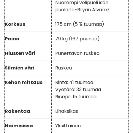
Nuorempi velipuoli isän
puolelta-Bryan Alvarez
Korkeus
175 cm (5 '9 tuumaa)
Paino
79 kg (167 paunaa)
Hiusten väri
Punertavan ruskea
Silmien väri
Ruskea
Kehon mittaus
Rinta: 41 tuumaa
Vyötärö: 33 tuumaa
Biceps: 15 tuumaa
Rakentaa
Lihaksikas
Naimisissa
Yksittäinen