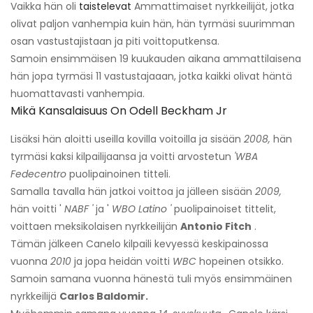
Vaikka hän oli
taistelevat
Ammattimaiset nyrkkeilijät, jotka
olivat paljon vanhempia kuin hän, hän tyrmäsi suurimman
osan vastustajistaan ​​ja piti voittoputkensa.
Samoin ensimmäisen 19 kuukauden aikana ammattilaisena
hän jopa tyrmäsi 11 vastustajaaan, jotka kaikki olivat häntä
huomattavasti vanhempia.
Mikä Kansalaisuus On Odell Beckham Jr
Lisäksi hän aloitti useilla kovilla voitoilla ja sisään
2008,
hän
tyrmäsi kaksi kilpailijaansa ja voitti arvostetun
'WBA
Fedecentro
puolipainoinen titteli.
Samalla tavalla hän jatkoi voittoa ja jälleen sisään
2009,
hän voitti '
NABF '
ja '
WBO Latino '
puolipainoiset tittelit,
voittaen meksikolaisen nyrkkeilijän
Antonio Fitch
.
Tämän jälkeen Canelo kilpaili kevyessä keskipainossa
vuonna
2010
ja jopa heidän voitti
WBC
hopeinen otsikko.
Samoin samana vuonna hänestä tuli myös ensimmäinen
nyrkkeilijä
Carlos Baldomir.