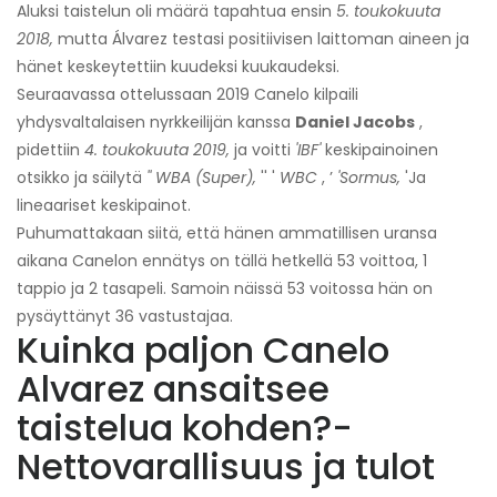
Aluksi taistelun oli määrä tapahtua ensin
5. toukokuuta
2018,
mutta Álvarez testasi positiivisen laittoman aineen ja
hänet keskeytettiin kuudeksi kuukaudeksi.
Seuraavassa ottelussaan 2019 Canelo kilpaili
yhdysvaltalaisen nyrkkeilijän kanssa
Daniel Jacobs
,
pidettiin
4. toukokuuta 2019,
ja voitti
'IBF'
keskipainoinen
otsikko ja säilytä
'' WBA (Super),
'' '
WBC
, ’
'Sormus,
'Ja
lineaariset keskipainot.
Puhumattakaan siitä, että hänen ammatillisen uransa
aikana Canelon ennätys on tällä hetkellä 53 voittoa, 1
tappio ja 2 tasapeli. Samoin näissä 53 voitossa hän on
pysäyttänyt 36 vastustajaa.
Kuinka paljon Canelo
Alvarez ansaitsee
taistelua kohden?-
Nettovarallisuus ja tulot