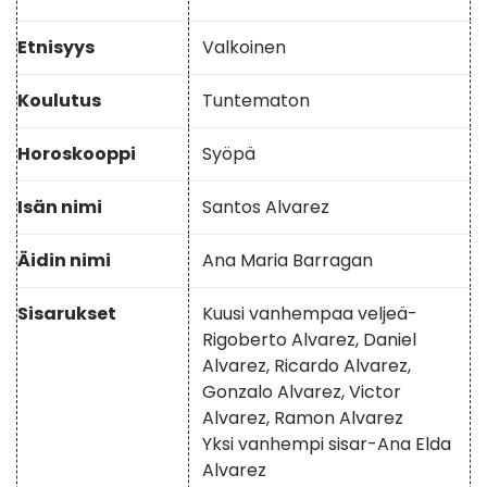
Etnisyys
Valkoinen
Koulutus
Tuntematon
Horoskooppi
Syöpä
Isän nimi
Santos Alvarez
Äidin nimi
Ana Maria Barragan
Sisarukset
Kuusi vanhempaa veljeä-
Rigoberto Alvarez, Daniel
Alvarez, Ricardo Alvarez,
Gonzalo Alvarez, Victor
Alvarez, Ramon Alvarez
Yksi vanhempi sisar-Ana Elda
Alvarez