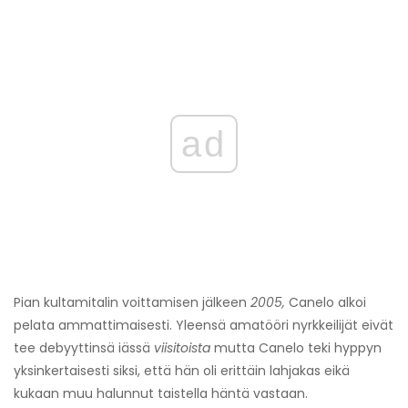
ad
Pian kultamitalin voittamisen jälkeen
2005,
Canelo alkoi
pelata ammattimaisesti. Yleensä amatööri nyrkkeilijät eivät
tee debyyttinsä iässä
viisitoista
mutta Canelo teki hyppyn
yksinkertaisesti siksi, että hän oli erittäin lahjakas eikä
kukaan muu halunnut taistella häntä vastaan.