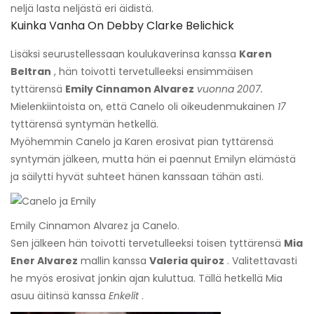
neljä lasta neljästä eri äidistä.
Kuinka Vanha On Debby Clarke Belichick
Lisäksi seurustellessaan koulukaverinsa kanssa
Karen
Beltran
, hän toivotti tervetulleeksi ensimmäisen
tyttärensä
Emily Cinnamon Alvarez
vuonna 2007.
Mielenkiintoista on, että Canelo oli oikeudenmukainen
17
tyttärensä syntymän hetkellä.
Myöhemmin Canelo ja Karen erosivat pian tyttärensä
syntymän jälkeen, mutta hän ei paennut Emilyn elämästä
ja säilytti hyvät suhteet hänen kanssaan tähän asti.
Emily Cinnamon Alvarez ja Canelo.
Sen jälkeen hän toivotti tervetulleeksi toisen tyttärensä
Mia
Ener Alvarez
mallin kanssa
Valeria quiroz
. Valitettavasti
he myös erosivat jonkin ajan kuluttua. Tällä hetkellä Mia
asuu äitinsä kanssa
Enkelit
.