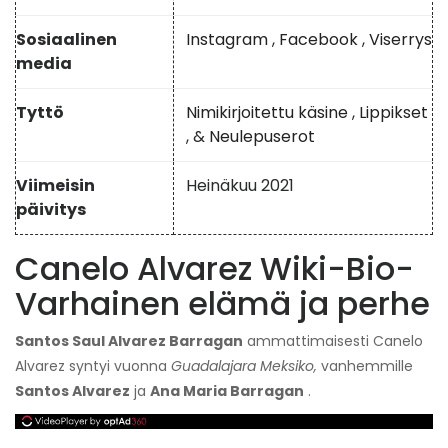
Sosiaalinen
Instagram
,
Facebook
,
Viserrys
media
Tyttö
Nimikirjoitettu käsine
,
Lippikset
, &
Neulepuserot
Viimeisin
Heinäkuu 2021
päivitys
Canelo Alvarez Wiki-Bio-
Varhainen elämä ja perhe
Santos Saul Alvarez Barragan
ammattimaisesti Canelo
Alvarez syntyi vuonna
Guadalajara Meksiko,
vanhemmille
Santos Alvarez
ja
Ana Maria Barragan
.