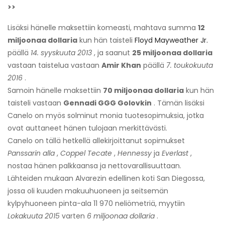
>>
Lisäksi hänelle maksettiin komeasti, mahtava summa
12
miljoonaa dollaria
kun hän taisteli
Floyd Mayweather Jr.
päällä
14. syyskuuta 2013
, ja saanut
25 miljoonaa dollaria
vastaan ​​taistelua vastaan
Amir Khan
päällä
7. toukokuuta
2016
.
Samoin hänelle maksettiin
70 miljoonaa dollaria
kun hän
taisteli vastaan
Gennadi GGG Golovkin
. Tämän lisäksi
Canelo on myös solminut monia tuotesopimuksia, jotka
ovat auttaneet hänen tulojaan merkittävästi.
Canelo on tällä hetkellä allekirjoittanut sopimukset
Panssarin alla
,
Coppel Tecate
,
Hennessy
ja
Everlast
,
nostaa hänen palkkaansa ja nettovarallisuuttaan.
Lähteiden mukaan Alvarezin edellinen koti San Diegossa,
jossa oli kuuden makuuhuoneen ja seitsemän
kylpyhuoneen pinta-ala 11 970 neliömetriä, myytiin
Lokakuuta 2015
varten
6 miljoonaa dollaria
.