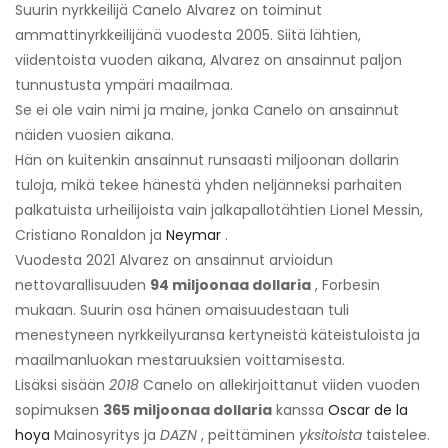
Suurin nyrkkeilijä Canelo Alvarez on toiminut
ammattinyrkkeilijänä vuodesta 2005. Siitä lähtien,
viidentoista vuoden aikana, Alvarez on ansainnut paljon
tunnustusta ympäri maailmaa.
Se ei ole vain nimi ja maine, jonka Canelo on ansainnut
näiden vuosien aikana.
Hän on kuitenkin ansainnut runsaasti miljoonan dollarin
tuloja, mikä tekee hänestä yhden neljänneksi parhaiten
palkatuista urheilijoista vain jalkapallotähtien Lionel Messin,
Cristiano Ronaldon ja
Neymar
.
Vuodesta 2021 Alvarez on ansainnut arvioidun
nettovarallisuuden
94 miljoonaa dollaria
, Forbesin
mukaan. Suurin osa hänen omaisuudestaan ​​tuli
menestyneen nyrkkeilyuransa kertyneistä käteistuloista ja
maailmanluokan mestaruuksien voittamisesta.
Lisäksi sisään
2018
Canelo on allekirjoittanut viiden vuoden
sopimuksen
365 miljoonaa dollaria
kanssa
Oscar de la
hoya
Mainosyritys ja
DAZN
, peittäminen
yksitoista
taistelee.