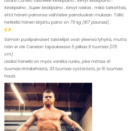
Lisäksi Canelo taistelee
Keskipaino
,
Kevyt keskipaino
,
Keskipaino
,
Super keskipaino
,
Kevyt raskas
, mikä tarkoittaa,
että hänen painonsa vaihtelee painoluokan mukaan. Tällä
hetkellä hänen kirjattu paino on
79 kg (167 paunaa)
.
<>
Samoin puolipainoiset taistelijat ovat yleensä lyhyitä, mutta
näin ei ole Canelon tapauksessa
5 jalkaa 9 tuumaa (175
cm)
.
Lisäksi hänellä on myös vankka runko, joka mittaa
41
tuumaa
rintakehästä,
33 tuumaa
vyötäröstä, ja
15 tuumaa
hauis.