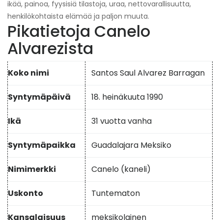
ikää, painoa, fyysisiä tilastoja, uraa, nettovarallisuutta,
henkilökohtaista elämää ja paljon muuta.
Pikatietoja Canelo
Alvarezista
Koko nimi
Santos Saul Alvarez Barragan
Syntymäpäivä
18. heinäkuuta 1990
Ikä
31 vuotta vanha
Syntymäpaikka
Guadalajara Meksiko
Nimimerkki
Canelo (kaneli)
Uskonto
Tuntematon
Kansalaisuus
meksikolainen