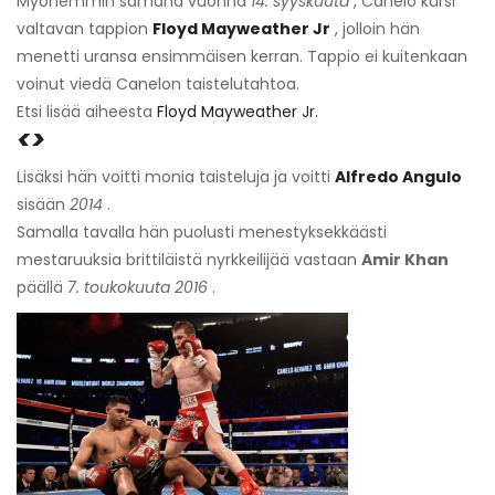
Myöhemmin samana vuonna
14. syyskuuta
, Canelo kärsi
valtavan tappion
Floyd Mayweather Jr
, jolloin hän
menetti uransa ensimmäisen kerran. Tappio ei kuitenkaan
voinut viedä Canelon taistelutahtoa.
Etsi lisää aiheesta
Floyd Mayweather Jr.
<>
Lisäksi hän voitti monia taisteluja ja voitti
Alfredo Angulo
sisään
2014
.
Samalla tavalla hän puolusti menestyksekkäästi
mestaruuksia brittiläistä nyrkkeilijää vastaan
Amir Khan
päällä
7. toukokuuta 2016
.