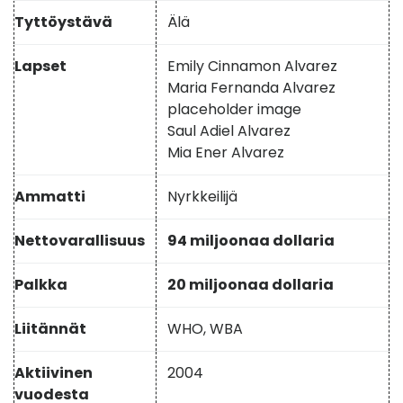
Tyttöystävä
Älä
Lapset
Emily Cinnamon Alvarez
Maria Fernanda Alvarez
placeholder image
Saul Adiel Alvarez
Mia Ener Alvarez
Ammatti
Nyrkkeilijä
Nettovarallisuus
94 miljoonaa dollaria
Palkka
20 miljoonaa dollaria
Liitännät
WHO, WBA
Aktiivinen
2004
vuodesta