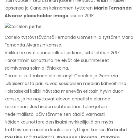
Noin vuoden seurustelun jälkeen he saivat ensimmäisen
lapsensa ja Canelon kolmannen tyttären
Maria Fernanda
Alvarez placeholder image
sisään
2018.
Canelo tyttöystävänsä Fernanda Gomezin ja tyttären Maria
Fernanda Alvarezin kanssa.
Vaikka he ovat seurustelleet pitkään, siitä lähtien
2017.
Tarkemmin sanottuna he eivät ole suunnitelleet
solmivansa solmia lähiaikoina.
Tämä ei kuitenkaan ole estänyt Caneloa ja Gomezia
julkaisemasta pari kuvaa sosiaalisen median kahvoihinsa.
Toistaiseksi kaikki näyttää menevän erittäin hyvin duon
kanssa, ja he näyttävät elävän onnellista elämää
keskenään. Jos heidän suhteestaan ​​tulee jotain
hedelmällistä, päivitämme sen täällä varmasti.
Näiden kaunottareiden lisäksi nyrkkeilijällä on myös
treffihistoria muiden kuuluisien tyttöjen kanssa
Kate del
Castillo
(näyttelijätär),
Shannon Limasta
,
Cynthia