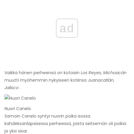
ad
Vaikka hänen perheensä on kotoisin
Los Reyes, Michoacán
muutti myöhemmin nykyiseen kotiinsa
Juanacatlán,
Jalisco
.
Nuori Canelo
Samoin Canelo syntyi nuorin poika isossa
kahdeksanlapsisessa perheessä, joista seitsemän oli poikia
ja yksi sisar.