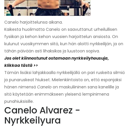
Canelo harjoittelunsa aikana.
Kaikesta huolimatta Canelo on saavuttanut urheilullisen
fysiikan ja kehon kehon vuosien harjoittelun ansiosta. On
kulunut vuosikymmen siitä, kun hän aloitti nyrkkeilijän, ja on
tähän päivään asti lihaksikas ja luustoon sopiva.
Jos olet kiinnostunut ostamaan nyrkkeilyhousuja,
klikkaa tästä >>
Tämän lisäksi lahjakkaalla nyrkkeilijällä on pari ruskeita silmiä
ja punaruskeat hiukset. Mielenkiintoista on, että espanjaksi
hänen nimensä
Canelo
on maskuliininen sana kanelille ja
sitä käytetään enimmäkseen yleisenä lempinimena
punahiuksisille.
Canelo Alvarez -
Nyrkkeilyura