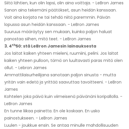
Siitä lähtien, kun olin lapsi, olin aina voittaja. - LeBron James
Sanon aina tekemäni päätökset, asun heidän kanssaan.
Voit aina korjata ne tai tehdä niitä paremmin. Päivän
lopussa asun heidän kanssaan. - LeBron James
Suuruus määräytyy sen mukaan, kuinka paljon haluat
panostaa siihen, mitä teet. - LeBron James
th
3. 4
50: stä LeBron Jamesin lainauksesta
Jos laitat kaiken yhteen mieleni, ruumiini, pelini. Jos laitat
kaiken yhteen pulloon, tämä on luultavasti paras mitä olen
ollut. - Lebron James
Ammattilaisurheilijana sanotaan paljon sinusta - mutta
yritän vain edetä ja yrittää saavuttaa tavoitteeni. - LeBron
James
Kohtelen joka päivä kuin viimeisenä päivänäni koripallolla. -
LeBron James
En tunne liikaa painetta. En ole koskaan. En usko
painostukseen. - LeBron James
Luulen - joukkue ensin. Se antaa minulle mahdollisuuden