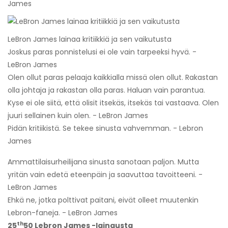
James
LeBron James lainaa kritiikkiä ja sen vaikutusta
Joskus paras ponnistelusi ei ole vain tarpeeksi hyvä. -
LeBron James
Olen ollut paras pelaaja kaikkialla missä olen ollut. Rakastan
olla johtaja ja rakastan olla paras. Haluan vain parantua.
Kyse ei ole siitä, että olisit itsekäs, itsekäs tai vastaava. Olen
juuri sellainen kuin olen. - LeBron James
Pidän kritiikistä. Se tekee sinusta vahvemman. - Lebron
James
Ammattilaisurheilijana sinusta sanotaan paljon. Mutta
yritän vain edetä eteenpäin ja saavuttaa tavoitteeni. -
LeBron James
Ehkä ne, jotka polttivat paitani, eivät olleet muutenkin
Lebron-faneja. - LeBron James
th
25
50 Lebron James -lainausta