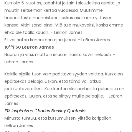
Kun olin 5-vuotias, tapahtui joitain taloudellisia asioita, ja
muutin seitsemän kertaa vuodessa. Muutimme
huoneistosta huoneistoon, joskus asuimme ystävien
kanssa. Äitini sanoi aina: ”Älä tule mukavaksi, koska emme
ehkä ole täällä kauan. - LeBron James
Et voi antaa kenenkään ajaa junasi. - LeBron James
th
10
/ 50 LeBron James
Nauran ja vitsi, mutta minua ei häiritä kovin helposti. -
Lebron James
Kaikille sijaille tuon vain päättäväisyyden voittaa. Kun olen
epäitsekäs pelaaja, uskon, että tämä voi jatkua
joukkuetovereilleni. Kun kentän yksi parhaista pelaajista on
epäitsekäs, luulen, että se siirtyy muille pelaajille. - LeBron
James
133 inspiroivaa Charles Barkley Quotesia
Minusta tuntuu, että kutsumukseni ylittää koripallon. -
LeBron James