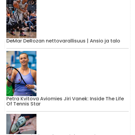
DeMar DeRozan nettovarallisuus | Ansio ja talo
Petra Kvitova Aviomies Jiri Vanek: Inside The Life
Of Tennis Star