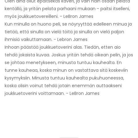
Olen aina ollut epäitsekäs kaveri, ja vain näin osaan pelata
kentällä, ja yritän pelata parhaani mukaan - paitsi itselleni,
myös joukkuetovereilleni. - LeBron James
Kun minulla on huono peli, se nöyryyttää edelleen minua ja
tietää, että sinulla on vielä töitä ja sinulla on vielä paljon
ihmisiä vaikuttamaan. - Lebron James
Inhoan päästää joukkuetoverini alas. Tiedän, etten aio
tehdä jokaista kuvaa. Joskus yritän tehdä oikean pelin, ja jos
se johtaa menetykseen, minusta tuntuu kauhealta. En
tunne kauheaa, koska minun on vastattava sitä koskeviin
kysymyksiin. Minusta tuntuu kauhealta pukuhuoneessa,
koska olisin voinut tehdä jotain enemmän auttaakseni
joukkuetoverini voittamaan. - LeBron James