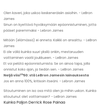
Olen kaveri, joka uskoo keskeneräisiin asioihin. - LeBron
James
Sinun on kyettävä hyväksymään epäonnistuminen, jotta
pääset paremmaksi - Lebron James
Mitään (elämässä) ei anneta. Kaikki on ansaittu. - LeBron
James
Ei ole väliä kuinka suuri yksilö onkin, mestaruuden
voittaminen vaatii joukkueen. - LeBron James
Et voi pelätä epäonnistumista. Se on ainoa tapa, jolla
onnistut koko ajan, ja tiedän sen. - LeBron James
th
Neljä viisi
50: stä LeBron Jamesin lainauksesta
Jos en anna 100%, kritisoin itseäni. - Lebron James
Sitoutuminen on iso osa mitä olen ja mihin uskon. Kuinka
sitoutunut olet voittamaan? - LeBron James
Kuinka Paljon Derrick Rose Painaa