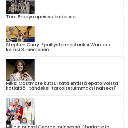
Tom Bradyn upeissa kodeissa
Stephen Curry: Epäillystä mestariksi Warriors
keräsi 8. siemenen
Miksi Castmate kutsui tätä entistä epätoivoista
kotiäitiä -tähdeksi 'tarkoitetuimmaksi naiseksi'
Milloin prinssi George, prinsessa Charlotte ja