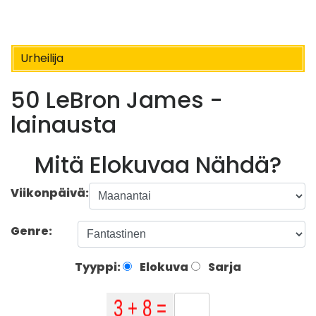
Urheilija
50 LeBron James -
lainausta
Mitä Elokuvaa Nähdä?
Viikonpäivä:
Genre:
Tyyppi:
Elokuva
Sarja