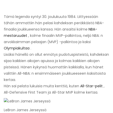
Tämä legenda syntyi 30. joulukuuta 1984. Liittyessään
tähän ammattiin hän pelasi kahdeksan peräkkäistä NBA-
finaalia joukkueensa kanssa. Hän ansaitsi kolme
NBA-
mestaruudet
, kolme finaalin MVP-palkintoa, neljä NBA: n
arvokkaimman pelaajan (MVP) -palkintoa ja kaksi
Olympiakultaa
.
Lisäksi hänellä on ollut ennätys pudotuspisteistä, kahdeksan
sijaa kaikkien aikojen apuissa ja kolmas kaikkien aikojen
pisteissä. Hänen kykynsä huomattiin kaikkialla, kun hänet
valittiin All-NBA: n ensimmäiseen joukkueeseen kaksitoista
kertaa.
Hän sai pelata lukuisia muita kenttiä, kuten
All-Star-pelit
,
All-Defensive First Team ja All-Star MVP kolme kertaa.
LeBron James Jerseyssä