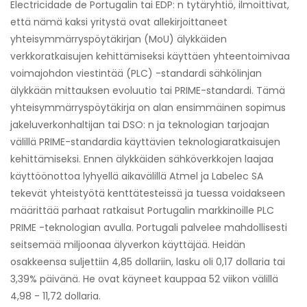
Electricidade de Portugalin tai EDP: n tytäryhtiö, ilmoittivat,
että nämä kaksi yritystä ovat allekirjoittaneet
yhteisymmärryspöytäkirjan (MoU) älykkäiden
verkkoratkaisujen kehittämiseksi käyttäen yhteentoimivaa
voimajohdon viestintää (PLC) -standardi sähkölinjan
älykkään mittauksen evoluutio tai PRIME-standardi. Tämä
yhteisymmärryspöytäkirja on alan ensimmäinen sopimus
jakeluverkonhaltijan tai DSO: n ja teknologian tarjoajan
välillä PRIME-standardia käyttävien teknologiaratkaisujen
kehittämiseksi. Ennen älykkäiden sähköverkkojen laajaa
käyttöönottoa lyhyellä aikavälillä Atmel ja Labelec SA
tekevät yhteistyötä kenttätesteissä ja tuessa voidakseen
määrittää parhaat ratkaisut Portugalin markkinoille PLC
PRIME -teknologian avulla. Portugali palvelee mahdollisesti
seitsemää miljoonaa älyverkon käyttäjää. Heidän
osakkeensa suljettiin 4,85 dollariin, lasku oli 0,17 dollaria tai
3,39% päivänä. He ovat käyneet kauppaa 52 viikon välillä
4,98 - 11,72 dollaria.