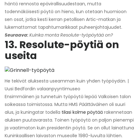
häntä rennosta epävirallisuudestaan, mutta
todennäköisesti pöytä on hieno, kun otetaan huomioon
sen osat, jotka kesti kerran petollisen Artic-matkan ja
lukemattomat tapahtumarikkaat puheenjohtajuudet.
Seuraava:
Kuinka monta Resolute-työpöytää on?
13. Resolute-pöytiä on
useita
He tekivät aluksesta useamman kuin yhden työpöydän. |
Uusi Bedfordin valaanpyyntimuseo
Ensimmäinen ja tunnetuin työpöytä lepää Valkoisen talon
soikeassa toimistossa. Mutta HMS
Päättäväinen
oli suuri
alus, ja kuningatar todella
tilasi kolme pöytää
rakennetaan
aluksen puutavarasta. Toinen työpöytä on paljon pienempi
ja vaatimaton kuin presidentin pöytä. Se on ollut lainattuna
Kuninkaallisen laivaston museolle 1980-luvulta lähtien.