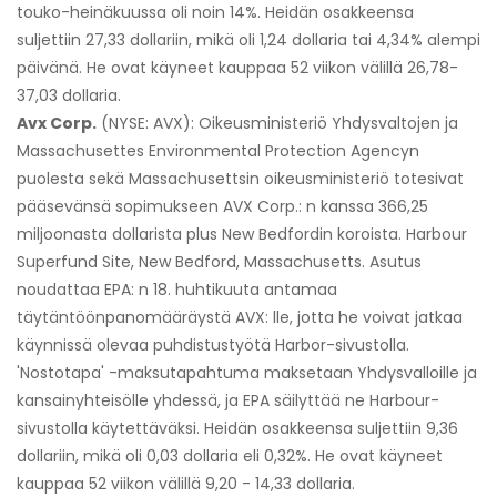
touko-heinäkuussa oli noin 14%. Heidän osakkeensa
suljettiin 27,33 dollariin, mikä oli 1,24 dollaria tai 4,34% alempi
päivänä. He ovat käyneet kauppaa 52 viikon välillä 26,78-
37,03 dollaria.
Avx Corp.
(NYSE: AVX): Oikeusministeriö Yhdysvaltojen ja
Massachusettes Environmental Protection Agencyn
puolesta sekä Massachusettsin oikeusministeriö totesivat
pääsevänsä sopimukseen AVX Corp.: n kanssa 366,25
miljoonasta dollarista plus New Bedfordin koroista. Harbour
Superfund Site, New Bedford, Massachusetts. Asutus
noudattaa EPA: n 18. huhtikuuta antamaa
täytäntöönpanomääräystä AVX: lle, jotta he voivat jatkaa
käynnissä olevaa puhdistustyötä Harbor-sivustolla.
'Nostotapa' -maksutapahtuma maksetaan Yhdysvalloille ja
kansainyhteisölle yhdessä, ja EPA säilyttää ne Harbour-
sivustolla käytettäväksi. Heidän osakkeensa suljettiin 9,36
dollariin, mikä oli 0,03 dollaria eli 0,32%. He ovat käyneet
kauppaa 52 viikon välillä 9,20 - 14,33 dollaria.