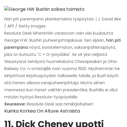
Hän piti parempana yksinkertaista työpöytää. | J. David Ake
/ AFP / Getty Images
Resolute Desk lähetettiin varastoon vain viisi kuukautta
George H.W. Bushin puheenjohtajakausi. Sen sijaan,
hän piti
parempana
nöyrä, koristelematon, saksanpähkinäpöytä,
joka on kutsuttu 'C + O-pöydäksi'. Se oli yksi neljästä
tilaustyönä tehdystä huonekalusta Chesapeaken ja Ohio
Railway Co: n omistajille noin vuonna 1920. Myöhemmin he
lahjoittivat kirjoituspöydän Valkoiselle talolle, ja Bush käytti
sitä hänen ollessa varapuheenjohtaja. Mutta siihen
mennessä kun hänet valittiin presidentiksi, Bushilla ei ollut
mitään hyötyä Resolute-työpöydälle.
Seuraava:
Resolute Desk saa nimikirjoituksen
Kuinka Korkea On Altuve Astroista
11. Dick Cheney upotti