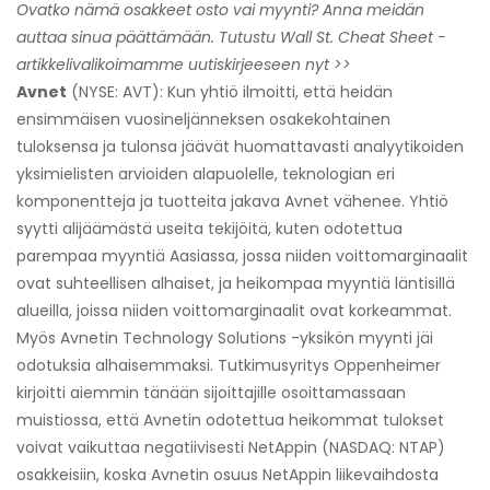
Ovatko nämä osakkeet osto vai myynti? Anna meidän
auttaa sinua päättämään. Tutustu Wall St. Cheat Sheet -
artikkelivalikoimamme uutiskirjeeseen nyt >>
Avnet
(NYSE: AVT): Kun yhtiö ilmoitti, että heidän
ensimmäisen vuosineljänneksen osakekohtainen
tuloksensa ja tulonsa jäävät huomattavasti analyytikoiden
yksimielisten arvioiden alapuolelle, teknologian eri
komponentteja ja tuotteita jakava Avnet vähenee. Yhtiö
syytti alijäämästä useita tekijöitä, kuten odotettua
parempaa myyntiä Aasiassa, jossa niiden voittomarginaalit
ovat suhteellisen alhaiset, ja heikompaa myyntiä läntisillä
alueilla, joissa niiden voittomarginaalit ovat korkeammat.
Myös Avnetin Technology Solutions -yksikön myynti jäi
odotuksia alhaisemmaksi. Tutkimusyritys Oppenheimer
kirjoitti aiemmin tänään sijoittajille osoittamassaan
muistiossa, että Avnetin odotettua heikommat tulokset
voivat vaikuttaa negatiivisesti NetAppin (NASDAQ: NTAP)
osakkeisiin, koska Avnetin osuus NetAppin liikevaihdosta