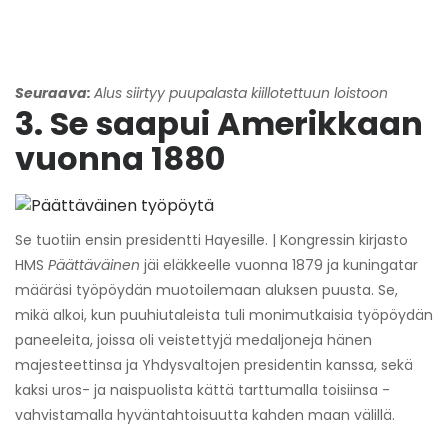
Seuraava:
Alus siirtyy puupalasta kiillotettuun loistoon
3. Se saapui Amerikkaan
vuonna 1880
Se tuotiin ensin presidentti Hayesille. | Kongressin kirjasto
HMS
Päättäväinen
jäi eläkkeelle vuonna 1879 ja kuningatar
määräsi työpöydän muotoilemaan aluksen puusta. Se,
mikä alkoi, kun puuhiutaleista tuli monimutkaisia ​​työpöydän
paneeleita, joissa oli veistettyjä medaljoneja hänen
majesteettinsa ja Yhdysvaltojen presidentin kanssa, sekä
kaksi uros- ja naispuolista kättä tarttumalla toisiinsa -
vahvistamalla hyväntahtoisuutta kahden maan välillä.