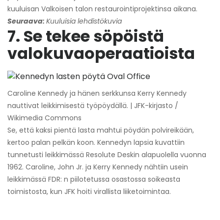
kuuluisan Valkoisen talon restaurointiprojektinsa aikana.
Seuraava:
Kuuluisia lehdistökuvia
7. Se tekee söpöistä
valokuvaoperaatioista
Caroline Kennedy ja hänen serkkunsa Kerry Kennedy
nauttivat leikkimisestä työpöydällä. | JFK-kirjasto /
Wikimedia Commons
Se, että kaksi pientä lasta mahtui pöydän polvireikään,
kertoo palan pelkän koon. Kennedyn lapsia kuvattiin
tunnetusti leikkimässä Resolute Deskin alapuolella vuonna
1962. Caroline, John Jr. ja Kerry Kennedy nähtiin usein
leikkimässä FDR: n piilotetussa osastossa soikeasta
toimistosta, kun JFK hoiti virallista liiketoimintaa.