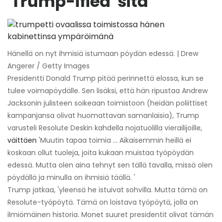
'Trump-ified' sitä
Hänellä on nyt ihmisiä istumaan pöydän edessä. | Drew
Angerer / Getty Images
Presidentti Donald Trump pitää perinnettä elossa, kun se
tulee voimapöydälle. Sen lisäksi, että hän ripustaa Andrew
Jacksonin julisteen soikeaan toimistoon (heidän poliittiset
kampanjansa olivat huomattavan samanlaisia), Trump
varusteli Resolute Deskin kahdella nojatuolilla vierailijoille,
väittäen
'Muutin tapaa toimia ... Aikaisemmin heillä ei
koskaan ollut tuoleja, joita kukaan muistaa työpöydän
edessä. Mutta olen aina tehnyt sen tällä tavalla, missä olen
pöydällä ja minulla on ihmisiä täällä. '
Trump jatkaa, 'yleensä he istuivat sohvilla. Mutta tämä on
Resolute-työpöytä. Tämä on loistava työpöytä, jolla on
ilmiömäinen historia. Monet suuret presidentit olivat tämän