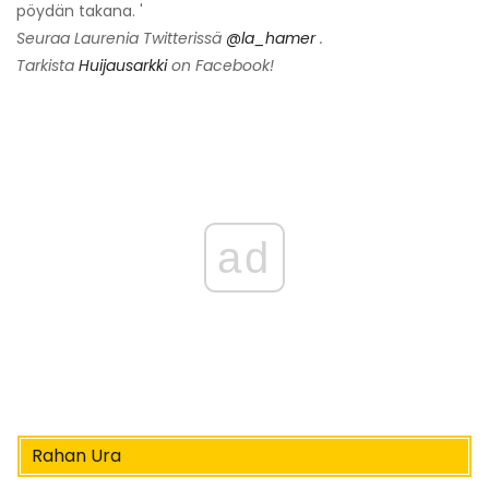
pöydän takana. '
Seuraa Laurenia Twitterissä
@la_hamer
.
Tarkista
Huijausarkki
on Facebook!
ad
Rahan Ura