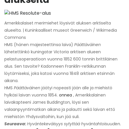
Amerikkalaiset merimiehet löysivät aluksen arktiselta
alueelta. | Kuninkaalliset museot Greenwich / Wikimedia
Commons
HMS (hänen majesteettinsa laiva)
Päättäväinen
lähetettiinkö kuningatar Victoria arktisen alueen
pelastusoperaatioon vuonna 1852 600 tonnin brittiläinen
alus. Sen tavoite? Kadonneen Franklin-retkikunnan
löytämiseksi, joka katosi vuonna 1848 arktisen etsinnän
aikana.
HMS
Päättäväinen
jäätyi nopeasti jään alle ja miehistö
hylkäsi laivan vuonna 1854.
onnea
, Amerikkalainen
laivakapteeni James Buddington, löysi sen
valaanpyyntimatkan aikana ja palautti sekä laivan että
miehistön Yhdysvaltoihin, kun jää suli.
Seuraava:
Hyväntekeväisyys sytyttää hyväntahtoisuuden.