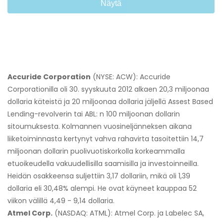
Näytä
Accuride Corporation
(NYSE: ACW): Accuride
Corporationilla oli 30. syyskuuta 2012 alkaen 20,3 miljoonaa
dollaria käteistä ja 20 miljoonaa dollaria jäljellä Assest Based
Lending-revolverin tai ABL: n 100 miljoonan dollarin
sitoumuksesta. Kolmannen vuosineljänneksen aikana
liiketoiminnasta kertynyt vahva rahavirta tasoitettiin 14,7
miljoonan dollarin puolivuotiskorkolla korkeammalla
etuoikeudella vakuudellisilla saamisilla ja investoinneilla.
Heidän osakkeensa suljettiin 3,17 dollariin, mikä oli 1,39
dollaria eli 30,48% alempi. He ovat käyneet kauppaa 52
viikon välillä 4,49 - 9,14 dollaria.
Atmel Corp.
(NASDAQ: ATML): Atmel Corp. ja Labelec SA,