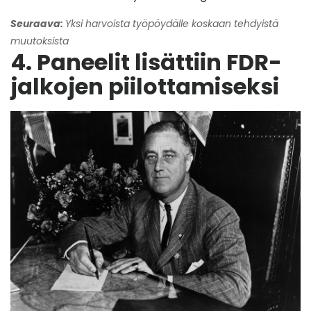
Seuraava:
Yksi harvoista työpöydälle koskaan tehdyistä
muutoksista
4. Paneelit lisättiin FDR-
jalkojen piilottamiseksi