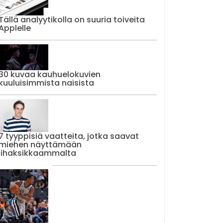
Tällä analyytikolla on suuria toiveita
Applelle
30 kuvaa kauhuelokuvien
kuuluisimmista naisista
7 tyyppisiä vaatteita, jotka saavat
miehen näyttämään
lihaksikkaammalta