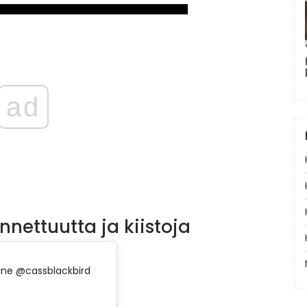
ad
nettuutta ja kiistoja
ne @cassblackbird