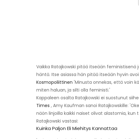
Vaikka Ratajkowski pitää itseään feministisenä 
häntä. Itse asiassa hän pitää itseään hyvin av
Kosmopoliittinen
'Minusta onnekas, että voin k
miten haluan, ja silti olla feministi.'
Kappaleen osalta Ratajkowski ei suostunut siihe
Times
, Amy Kaufman sanoi Ratajkowskille: 'Okei, 
näön linjoilla kaikki naiset olivat alastomia, kun
Ratajkowski vastasi:
Kuinka Paljon Eli Miehitys Kannattaa