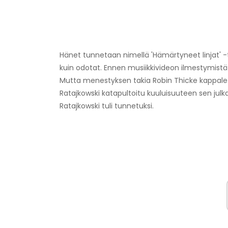
Hänet tunnetaan nimellä 'Hämärtyneet linjat' 
kuin odotat. Ennen musiikkivideon ilmestymistä h
Mutta menestyksen takia Robin Thicke kappale (
Ratajkowski katapultoitu kuuluisuuteen sen julka
Ratajkowski tuli tunnetuksi.