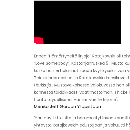
Ennen ”Hämärtyneitä linjoja” Ratajkowski oli teh
”Love Somebody”. Kastanjanruskea 5 . Mutta kun t
koska hän ei halunnut saada kyyhkyseksi vain v
Thicke huomasi ensin Ratajkowskin kansikuvasta
Herkkuja
. Mustavalkoisessa valokuvassa hän oli al
kannesta taidokkaasti vaatimattoman. Thicke näy
häntä täydellisenä 'Hämärtyneille linjoille'.
Menikö Jeff Gordon Yliopistoon
'Hän näytti fiksulta ja hämmästyttävän kauniilta
yhteyttä Ratajkowskin edustajaan ja vakuutti 