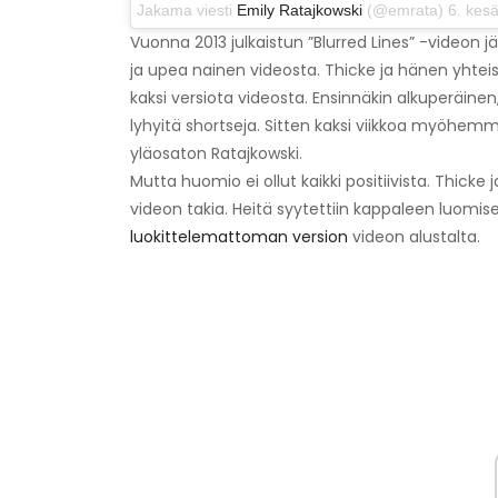
Jakama viesti
Emily Ratajkowski
(@emrata) 6. kesä
Vuonna 2013 julkaistun ”Blurred Lines” -videon jäl
ja upea nainen videosta. Thicke ja hänen yhtei
kaksi versiota videosta. Ensinnäkin alkuperäinen
lyhyitä shortseja. Sitten kaksi viikkoa myöhemmi
yläosaton Ratajkowski.
Mutta huomio ei ollut kaikki positiivista. Thicke
videon takia. Heitä syytettiin kappaleen luomise
luokittelemattoman version
videon alustalta.