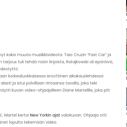
nyt kaksi muuta musiikkivideota: Taio Cruzin “Fast Car” ja
arjous tuli tehdä näön linjoista, Ratajkowski oli epäröivä,
ideotyttö.
an ​​korkealuokkaisessa eroottinen aikakauslehdessä
asti ja istui polvillaan rintaansa tavalla, joka teki
tti kuvan video-ohjaajalleen Diane Martelille, joka piti
', Martel kertoi
New Yorkin ajat
valokuvan. Ohjaaja otti
hänet lopulta tekemään video.