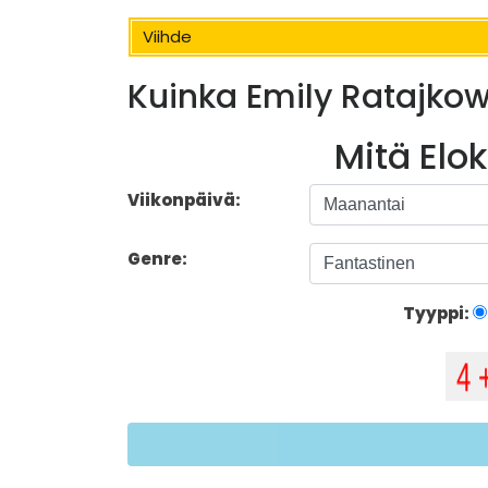
Viihde
Kuinka Emily Ratajkows
Mitä Elo
Viikonpäivä:
Genre:
Tyyppi: