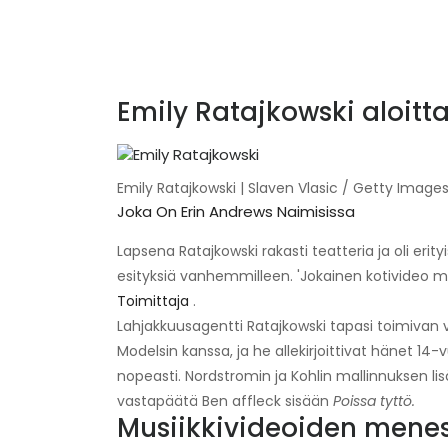
Emily Ratajkowski aloit
Emily Ratajkowski | Slaven Vlasic / Getty Image
Joka On Erin Andrews Naimisissa
Lapsena Ratajkowski rakasti teatteria ja oli er
esityksiä vanhemmilleen. 'Jokainen kotivideo muu
Toimittaja
.
Lahjakkuusagentti Ratajkowski tapasi toimivan
Modelsin kanssa, ja he allekirjoittivat hänet 14-vu
nopeasti. Nordstromin ja Kohlin mallinnuksen lis
vastapäätä Ben affleck sisään
Poissa tyttö.
Musiikkivideoiden menes