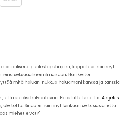
ja sosiaalisena puolestapuhujana, kappale ei häirinnyt
oimena seksuaaliseen ilmaisuun. Hän kertoi
äyttää mitä haluan, nukkua haluamani kanssa ja tanssia
n, että se olisi halventavaa. Haastattelussa
Los Angeles
ole totta: Sinua ei häirinnyt lainkaan se tosiasia, että
 taas miehet eivät?'