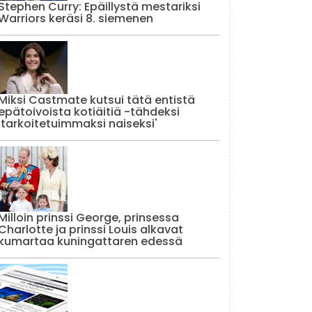
Stephen Curry: Epäillystä mestariksi
Warriors keräsi 8. siemenen
Miksi Castmate kutsui tätä entistä
epätoivoista kotiäitiä -tähdeksi
'tarkoitetuimmaksi naiseksi'
Milloin prinssi George, prinsessa
Charlotte ja prinssi Louis alkavat
kumartaa kuningattaren edessä