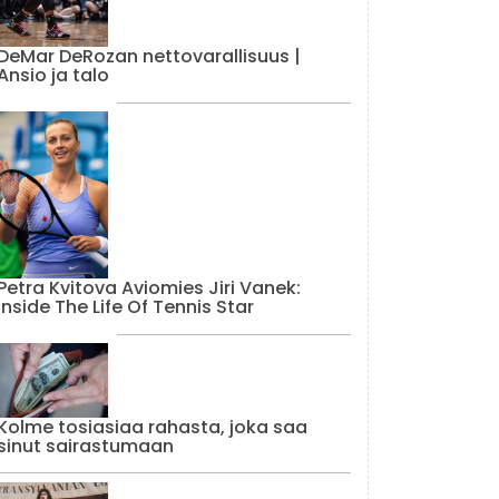
DeMar DeRozan nettovarallisuus |
Ansio ja talo
Petra Kvitova Aviomies Jiri Vanek:
Inside The Life Of Tennis Star
Kolme tosiasiaa rahasta, joka saa
sinut sairastumaan