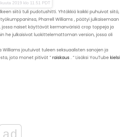
kuuta 2019 klo 11.51 PDT
keen siitä tuli pudotushitti. Yhtäkkiä kaikki puhuivat siitä,
styökumppaninsa, Pharrell Williams , päätyi julkaisemaan
, jossa naiset käyttävät kermanvärisiä crop toppeja ja
n he julkaisivat luokittelemattoman version, jossa oli
 ja Williams joutuivat tuleen seksuaalisten sanojen ja
sta, jota monet pitivät ”
raiskaus
. ” Lisäksi YouTube
kielsi
ad