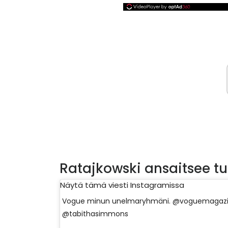
Ratajkowski ansaitsee tun
Näytä tämä viesti Instagramissa
Vogue minun unelmaryhmäni. @voguemagazi
@tabithasimmons