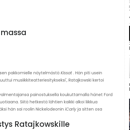
tamassa
s
ityisen pakkomielle näytelmästä
Kissat
. Hän piti usein
ttui musiikkiteatteriesitykseksi', Ratajkowski kertoi
 valmentajansa painostuksella koukuttamalla hänet Ford
otiaana. Siitä hetkestä lähtien kaikki alkoi liikkua
äksi hän sai roolin Nickelodeonin
iCarly
ja sitten osa
tys Ratajkowskille