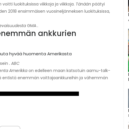
n
voitti luokituksissa viikkoja ja viikkoja.
Tänään
päätyi
en 2018 ensimmäisen vuosineljänneksen luokituksissa,
evaisuudesta
GMA
.
ä enemmän ankkurien
usein
. ABC
nta Amerikka
on edelleen maan katsotuin aamu-talk-
tyä entistä enemmän voittajaankkureihin ja vähemmän