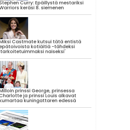
Stephen Curry: Epäillystä mestariksi
Warriors keräsi 8. siemenen
Miksi Castmate kutsui tätä entistä
epätoivoista kotiäitiä -tähdeksi
'tarkoitetuimmaksi naiseksi'
Milloin prinssi George, prinsessa
Charlotte ja prinssi Louis alkavat
kumartaa kuningattaren edessä