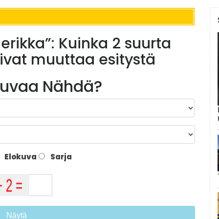
ikka”: Kuinka 2 suurta
ivat muuttaa esitystä
kuvaa Nähdä?
Elokuva
Sarja
Näytä