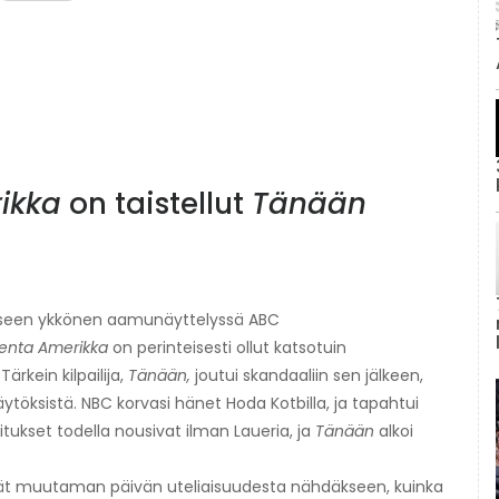
ikka
on taistellut
Tänään
äkseen ykkönen aamunäyttelyssä ABC
nta Amerikka
on perinteisesti ollut katsotuin
Tärkein kilpailija,
Tänään,
joutui skandaaliin sen jälkeen,
äytöksistä. NBC korvasi hänet Hoda Kotbilla, ja tapahtui
itukset todella nousivat ilman Laueria, ja
Tänään
alkoi
ttivät muutaman päivän uteliaisuudesta nähdäkseen, kuinka