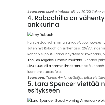
Seuraava:
Kuinka Robach siirtyy
20/20
Tulee v
4. Robachilla on vähenty
ankkurina
Hän viettää vähemmän aikaa
Hyvää huomenta
Joten nyt Robach on siirtymässä
20/20
, näem
Robach ei poistu aamunäyttelystä kokonaan, mu
The Los Angeles Timesin mukaan
, Robach jatk
Sivu Kuusi oli aiemmin ilmoittanut
että Robach '
luonnonkatastrofeja'.
Seuraava:
Toinen
GMA
näyttelijät, jotka viet
5. Lara Spencer viettä
esitykseen