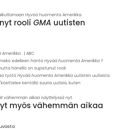
aikuttamaan
Hyvää huomenta Amerikka.
nyt rooli
GMA
uutisten
 Amerikka
. | ABC
mekö edelleen häntä
Hyvää huomenta Amerikka
?
tta hänellä on supistunut rooli.
aa työtä
Hyvää huomenta Amerikka
uutisten uutisista.
käsittelee kentällä suuria uutisia, kuten
tävät vähemmän aikaa näyttelyssä nyt.
ä nyt myös vähemmän aikaa