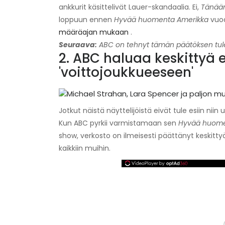
ankkurit käsittelivät Lauer-skandaalia. Ei,
Tänää
loppuun ennen
Hyvää huomenta Amerikka
vuod
määräajan mukaan
.
Seuraava:
ABC on tehnyt tämän päätöksen tul
2. ABC haluaa keskitty
'voittojoukkueeseen'
Jotkut näistä näyttelijöistä eivät tule esiin niin 
Kun ABC pyrkii varmistamaan sen
Hyvää huome
show, verkosto on ilmeisesti päättänyt keskit
kaikkiin muihin.