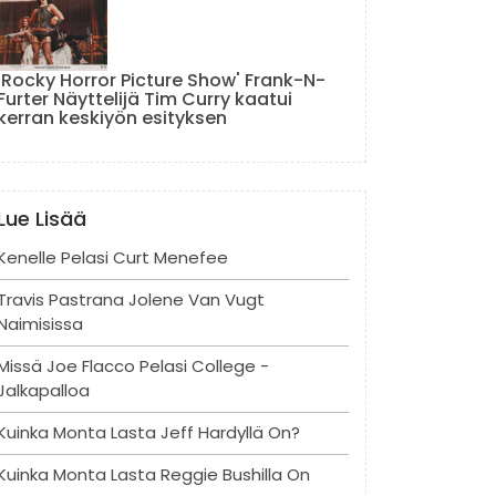
'Rocky Horror Picture Show' Frank-N-
Furter Näyttelijä Tim Curry kaatui
kerran keskiyön esityksen
Lue Lisää
Kenelle Pelasi Curt Menefee
Travis Pastrana Jolene Van Vugt
Naimisissa
Missä Joe Flacco Pelasi College -
Jalkapalloa
Kuinka Monta Lasta Jeff Hardyllä On?
Kuinka Monta Lasta Reggie Bushilla On