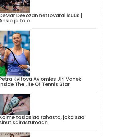
DeMar DeRozan nettovarallisuus |
Ansio ja talo
Petra Kvitova Aviomies Jiri Vanek:
Inside The Life Of Tennis Star
Kolme tosiasiaa rahasta, joka saa
sinut sairastumaan