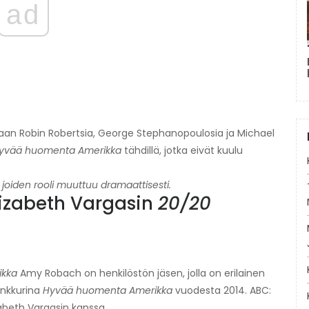
ad
aan Robin Robertsia, George Stephanopoulosia ja Michael
yvää huomenta Amerikka
tähdillä, jotka eivät kuulu
 joiden rooli muuttuu dramaattisesti.
izabeth Vargasin
20/20
ikka
Amy Robach on henkilöstön jäsen, jolla on erilainen
ankkurina
Hyvää huomenta Amerikka
vuodesta 2014. ABC:
abeth Vargasin kanssa.