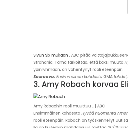
Sivun Six mukaan
, ABC pitää voittajajoukkueen
Strahania. Tämä tarkoittaa, että kaksi muuta
H
ydinryhmään, on vähentynyt rooli eteenpäin.
Seuraava:
Ensimmäinen kahdesta
GMA
tähdet,
3. Amy Robach korvaa El
Amy Robachin rooli muuttuu .. | ABC
Ensimmäinen kahdesta
Hyvää huomenta Amer
rooli eteenpäin. Robach on työskennellyt uutis
llä on kuitenkin mahdollisuus täyttää
20/20
Eliz