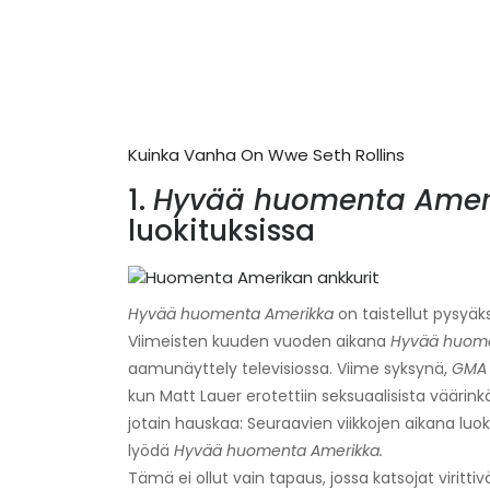
Kuinka Vanha On Wwe Seth Rollins
1.
Hyvää huomenta Amer
luokituksissa
Hyvää huomenta Amerikka
on taistellut pysy
Viimeisten kuuden vuoden aikana
Hyvää huome
aamunäyttely televisiossa. Viime syksynä,
GMA
kun Matt Lauer erotettiin seksuaalisista väärink
jotain hauskaa: Seuraavien viikkojen aikana luok
lyödä
Hyvää huomenta Amerikka.
Tämä ei ollut vain tapaus, jossa katsojat viri