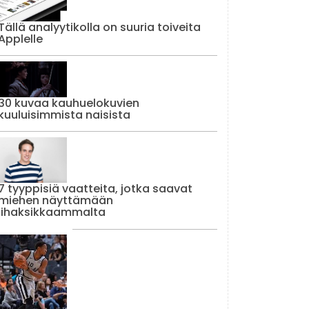
Tällä analyytikolla on suuria toiveita
Applelle
30 kuvaa kauhuelokuvien
kuuluisimmista naisista
7 tyyppisiä vaatteita, jotka saavat
miehen näyttämään
lihaksikkaammalta