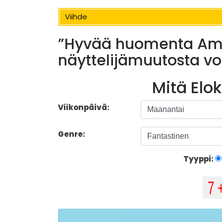
Viihde
”Hyvää huomenta Amer
näyttelijämuutosta vo
Mitä Elo
Viikonpäivä:
Genre:
Tyyppi: