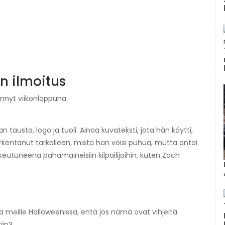
n ilmoitus
nnyt viikonloppuna.
an tausta, logo ja tuoli. Ainoa kuvateksti, jota hän käytti,
arkentanut tarkalleen, mistä hän voisi puhua, mutta antoi
ukeutuneena pahamaineisiin kilpailijoihin, kuten Zach
aa meille Halloweenissa, entä jos nämä ovat vihjeitä
tiin?