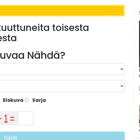
akuuttuneita toisesta
esta
kuvaa Nähdä?
Elokuva
Sarja
Näytä