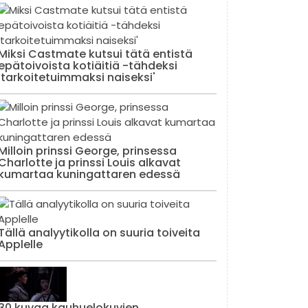
Miksi Castmate kutsui tätä entistä
epätoivoista kotiäitiä -tähdeksi
'tarkoitetuimmaksi naiseksi'
Milloin prinssi George, prinsessa
Charlotte ja prinssi Louis alkavat
kumartaa kuningattaren edessä
Tällä analyytikolla on suuria toiveita
Applelle
30 kuvaa kauhuelokuvien