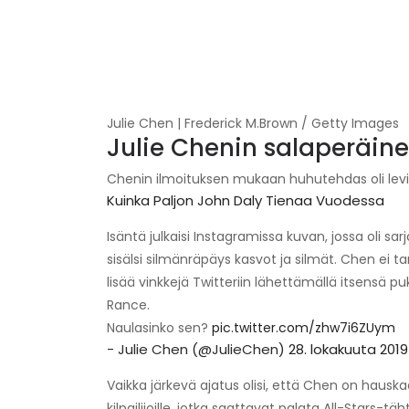
Julie Chen | Frederick M.Brown / Getty Images
Julie Chenin salaperäine
Chenin ilmoituksen mukaan huhutehdas oli levi
Kuinka Paljon John Daly Tienaa Vuodessa
Isäntä julkaisi Instagramissa kuvan, jossa oli sarj
sisälsi silmänräpäys kasvot ja silmät. Chen ei t
lisää vinkkejä Twitteriin lähettämällä itsensä p
Rance.
Naulasinko sen?
pic.twitter.com/zhw7i6ZUym
- Julie Chen (@JulieChen)
28. lokakuuta 2019
Vaikka järkevä ajatus olisi, että Chen on hausk
kilpailijoille, jotka saattavat palata All-Stars-täh