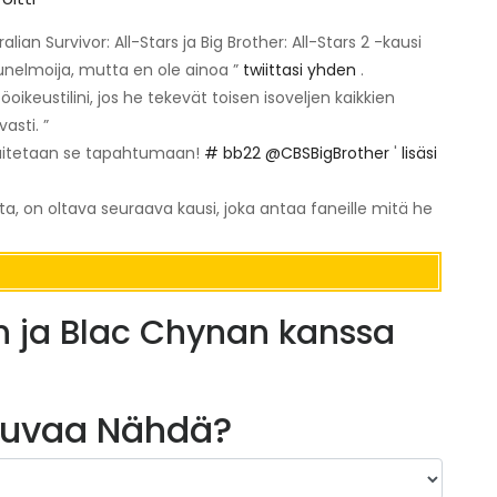
lian Survivor: All-Stars ja Big Brother: All-Stars 2 -kausi
 unelmoija, mutta en ole ainoa ”
twiittasi yhden
.
ikeustilini, jos he tekevät toisen isoveljen kaikkien
asti. ”
 Laitetaan se tapahtumaan!
# bb22
@CBSBigBrother
'
lisäsi
ta, on oltava seuraava kausi, joka antaa faneille mitä he
n ja Blac Chynan kanssa
kuvaa Nähdä?