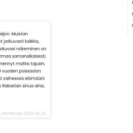
aljon. Muistan
 jatkuvasti kaikkia,
valokuvasi näkeminen on
harmaa samanaikaisesti.
mennyt matka tajusin,
10 vuoden poissaolon
ssä vaiheessa elämääni
k Rakastan sinua aina,
einäkuuta 2019 klo 14.48 PDT