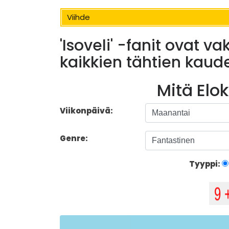
Viihde
'Isoveli' -fanit ovat v
kaikkien tähtien kaud
Mitä Elo
Viikonpäivä:
Genre:
Tyyppi: