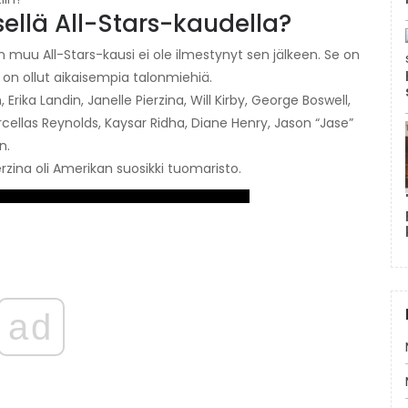
ellä All-Stars-kaudella?
 muu All-Stars-kausi ei ole ilmestynyt sen jälkeen. Se on
lla on ollut aikaisempia talonmiehiä.
, Erika Landin, Janelle Pierzina, Will Kirby, George Boswell,
cellas Reynolds, Kaysar Ridha, Diane Henry, Jason “Jase”
n.
ierzina oli Amerikan suosikki tuomaristo.
ad