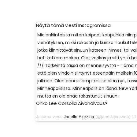
Näytä tämä viesti Instagramissa
Mielenkiintoista miten kaipaat kaupunkia niin p
viehätyksen, miksi rakastin ja kuinka houkuttelet
jotka kiinnittävät sinuun katseen. Nimesi tai 
heti katkera makea. Olet värikäs ja silti yhtä 
/// Tärkeintä tässä on menneisyyttä - Tämä 
että olen vihdoin siirtynyt eteenpäin melkein 
jälkeen. Olen onnellisempi missä olen nyt, tä
Minneapolisissa. Minneapolis on läsnä. New Yor
mutta en ole enää rakastunut sinuun.
Onko Lee Corsolla Aivohalvaus?
Jakama viesti
Janelle Pierzina
(@janellepierzina) 11. h