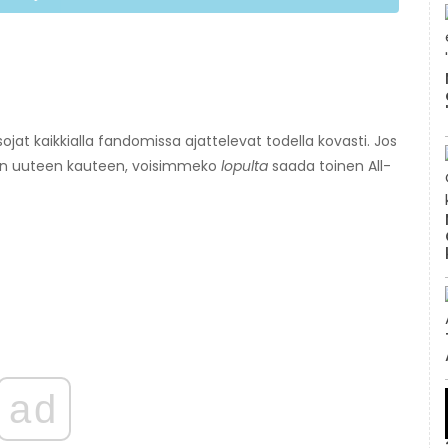
ojat kaikkialla fandomissa ajattelevat todella kovasti. Jos
arjan uuteen kauteen, voisimmeko
lopulta
saada toinen All-
ad