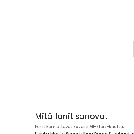
Mitä fanit sanovat
Fanit kannattavat kovasti All-Stars-kautta.
Kuinka Monta Superkulhoa Roger Staubach V