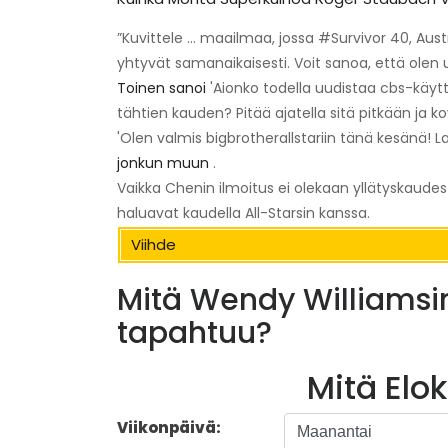
”Kuvittele ... maailmaa, jossa #Survivor 40, Austra
yhtyvät samanaikaisesti. Voit sanoa, että olen
Toinen sanoi
'Aionko todella uudistaa cbs-käyttöo
tähtien kauden? Pitää ajatella sitä pitkään ja kov
'Olen valmis bigbrotherallstariin tänä kesänä!
jonkun muun
.
Vaikka Chenin ilmoitus ei olekaan yllätyskaudes
haluavat kaudella All-Starsin kanssa.
Viihde
Mitä Wendy Williamsi
tapahtuu?
Mitä Elo
Viikonpäivä: