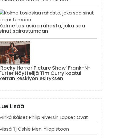
Kolme tosiasiaa rahasta, joka saa
sinut sairastumaan
'Rocky Horror Picture Show' Frank-N-
Furter Näyttelijä Tim Curry kaatui
kerran keskiyön esityksen
Lue Lisää
Minkä Ikäiset Philip Riversin Lapset Ovat
Missä Tj Oshie Meni Yliopistoon