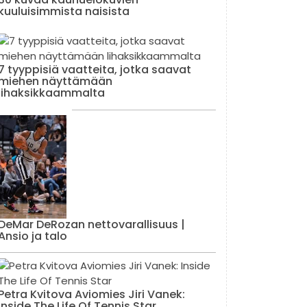
kuuluisimmista naisista
7 tyyppisiä vaatteita, jotka saavat
miehen näyttämään
lihaksikkaammalta
DeMar DeRozan nettovarallisuus |
Ansio ja talo
Petra Kvitova Aviomies Jiri Vanek:
Inside The Life Of Tennis Star