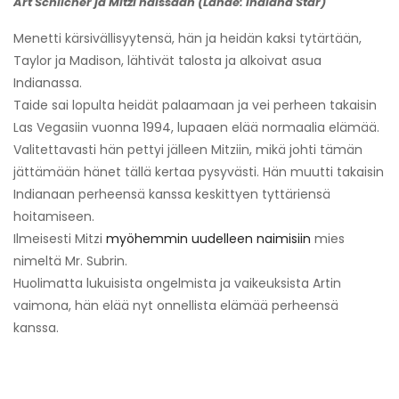
Art Schlicher ja Mitzi häissään (Lähde: Indiana Star)
Menetti kärsivällisyytensä, hän ja heidän kaksi tytärtään,
Taylor ja Madison, lähtivät talosta ja alkoivat asua
Indianassa.
Taide sai lopulta heidät palaamaan ja vei perheen takaisin
Las Vegasiin vuonna 1994, lupaaen elää normaalia elämää.
Valitettavasti hän pettyi jälleen Mitziin, mikä johti tämän
jättämään hänet tällä kertaa pysyvästi. Hän muutti takaisin
Indianaan perheensä kanssa keskittyen tyttäriensä
hoitamiseen.
Ilmeisesti Mitzi
myöhemmin uudelleen naimisiin
mies
nimeltä Mr. Subrin.
Huolimatta lukuisista ongelmista ja vaikeuksista Artin
vaimona, hän elää nyt onnellista elämää perheensä
kanssa.