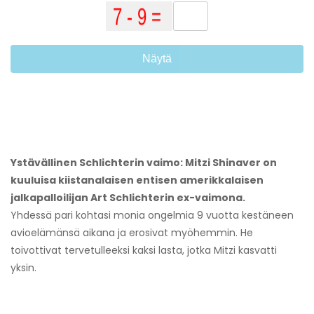
Näytä
Ystävällinen Schlichterin vaimo:
Mitzi Shinaver on
kuuluisa kiistanalaisen entisen amerikkalaisen
jalkapalloilijan Art Schlichterin ex-vaimona.
Yhdessä pari kohtasi monia ongelmia 9 vuotta kestäneen
avioelämänsä aikana ja erosivat myöhemmin. He
toivottivat tervetulleeksi kaksi lasta, jotka Mitzi kasvatti
yksin.