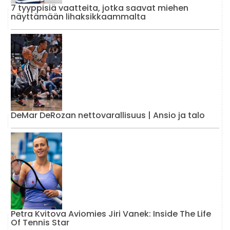
7 tyyppisiä vaatteita, jotka saavat miehen
näyttämään lihaksikkaammalta
DeMar DeRozan nettovarallisuus | Ansio ja talo
Petra Kvitova Aviomies Jiri Vanek: Inside The Life
Of Tennis Star