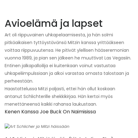
Avioelämä ja lapset
Art oli riippuvainen uhkapelaamisesta, ja hän solmi
pitkäaikaisen tyttöystävänsä Mitzin kanssa yrittääkseen
voittaa riippuvuutensa. He pitivät ylellisen hääseremonian
vuonna 1989, ja pian sen jälkeen he muuttivat Las Vegasiin.
Entinen jalkapalloilija ei kuitenkaan voinut vastustaa
uhkapeliimpulssiaan ja alkoi varastaa omasta talostaan ​​ja
perheestään.
Haastattelussa Mitzi paljasti, ettei hän ollut koskaan
antanut Schlichterille shekkikirjaa. Hän kertoi myös
menettäneensä kaikki rahansa laukustaan.
Kenen Kanssa Joe Buck On Naimisissa