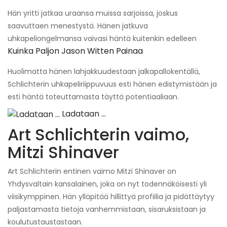
Hän yritti jatkaa uraansa muissa sarjoissa, joskus
saavuttaen menestystä. Hänen jatkuva
uhkapeliongelmansa vaivasi häntä kuitenkin edelleen
Kuinka Paljon Jason Witten Painaa
Huolimatta hänen lahjakkuudestaan ​​jalkapallokentällä,
Schlichterin uhkapeliriippuvuus esti hänen edistymistään ja
esti häntä toteuttamasta täyttä potentiaaliaan.
Ladataan ...
Art Schlichterin vaimo,
Mitzi Shinaver
Art Schlichterin entinen vaimo Mitzi Shinaver on
Yhdysvaltain kansalainen, joka on nyt todennäköisesti yli
viisikymppinen. Hän ylläpitää hillittyä profiilia ja pidättäytyy
paljastamasta tietoja vanhemmistaan, sisaruksistaan ​​ja
koulutustaustastaan.